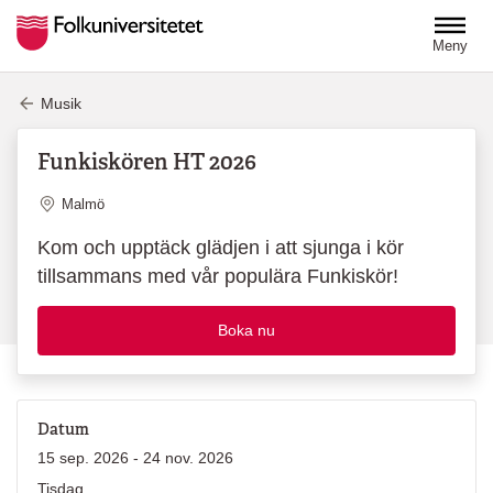
Hoppa till huvudinnehåll
Meny
Musik
Funkiskören HT 2026
Plats
Malmö
Kom och upptäck glädjen i att sjunga i kör
tillsammans med vår populära Funkiskör!
Boka nu
Datum
15 sep. 2026 - 24 nov. 2026
Tisdag