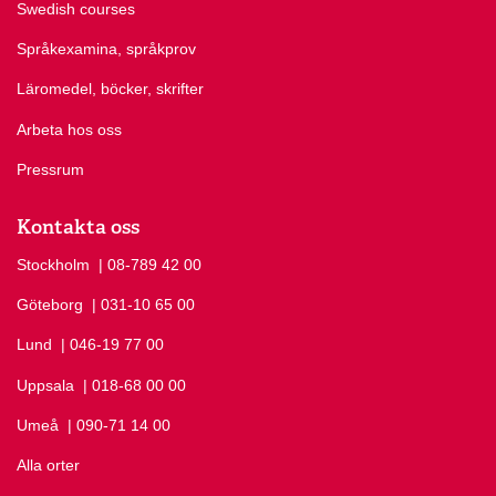
Swedish courses
Språkexamina, språkprov
Läromedel, böcker, skrifter
Arbeta hos oss
Pressrum
Kontakta oss
Stockholm
Ring Stockholm på
| 08-789 42 00
Göteborg
Ring Göteborg på
| 031-10 65 00
Lund
Ring Lund på
| 046-19 77 00
Uppsala
Ring Uppsala på
| 018-68 00 00
Umeå
Ring Umeå på
| 090-71 14 00
Alla orter