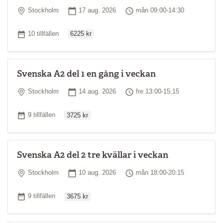
Plats
Startdatum
Tid
Stockholm
17 aug. 2026
mån 09:00-14:30
Ordinarie pris
Antal tillfällen
10 tillfällen
6225 kr
Svenska A2 del 1 en gång i veckan
Plats
Startdatum
Tid
Stockholm
14 aug. 2026
fre 13:00-15:15
Ordinarie pris
Antal tillfällen
9 tillfällen
3725 kr
Svenska A2 del 2 tre kvällar i veckan
Plats
Startdatum
Tid
Stockholm
10 aug. 2026
mån 18:00-20:15
Ordinarie pris
Antal tillfällen
9 tillfällen
3675 kr