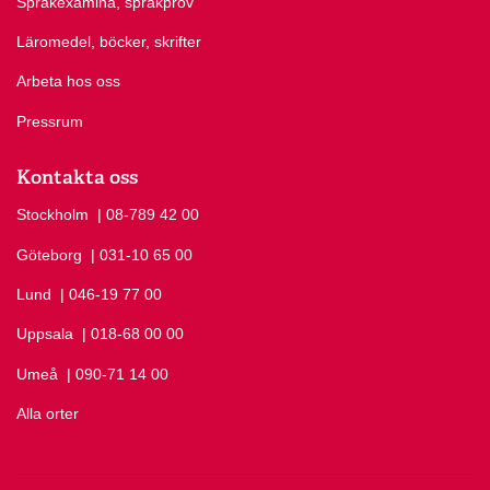
Språkexamina, språkprov
Läromedel, böcker, skrifter
Arbeta hos oss
Pressrum
Kontakta oss
Stockholm
Ring Stockholm på
| 08-789 42 00
Göteborg
Ring Göteborg på
| 031-10 65 00
Lund
Ring Lund på
| 046-19 77 00
Uppsala
Ring Uppsala på
| 018-68 00 00
Umeå
Ring Umeå på
| 090-71 14 00
Alla orter