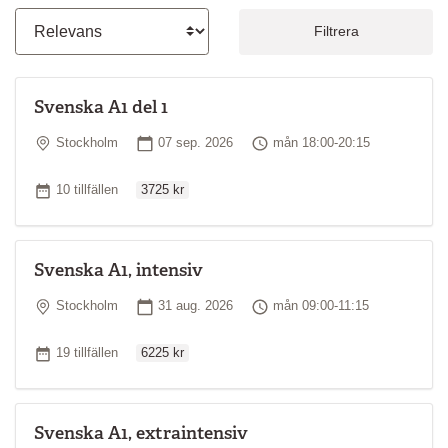
Filtrera
Svenska A1 del 1
Plats
Startdatum
Tid
Stockholm
07 sep. 2026
mån 18:00-20:15
Ordinarie pris
Antal tillfällen
10 tillfällen
3725 kr
Svenska A1, intensiv
Plats
Startdatum
Tid
Stockholm
31 aug. 2026
mån 09:00-11:15
Ordinarie pris
Antal tillfällen
19 tillfällen
6225 kr
Svenska A1, extraintensiv