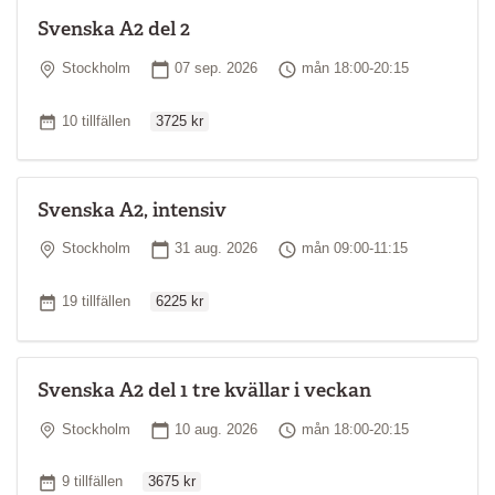
Svenska A2 del 2
Plats
Startdatum
Tid
Stockholm
07 sep. 2026
mån 18:00-20:15
Ordinarie pris
Antal tillfällen
10 tillfällen
3725 kr
Svenska A2, intensiv
Plats
Startdatum
Tid
Stockholm
31 aug. 2026
mån 09:00-11:15
Ordinarie pris
Antal tillfällen
19 tillfällen
6225 kr
Svenska A2 del 1 tre kvällar i veckan
Plats
Startdatum
Tid
Stockholm
10 aug. 2026
mån 18:00-20:15
Ordinarie pris
Antal tillfällen
9 tillfällen
3675 kr