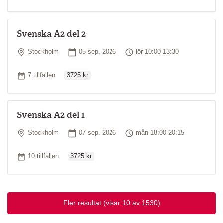
Svenska A2 del 2
Plats
Startdatum
Tid
Stockholm
05 sep. 2026
lör 10:00-13:30
Ordinarie pris
Antal tillfällen
7 tillfällen
3725 kr
Svenska A2 del 1
Plats
Startdatum
Tid
Stockholm
07 sep. 2026
mån 18:00-20:15
Ordinarie pris
Antal tillfällen
10 tillfällen
3725 kr
Fler resultat
(visar 10 av 1530)