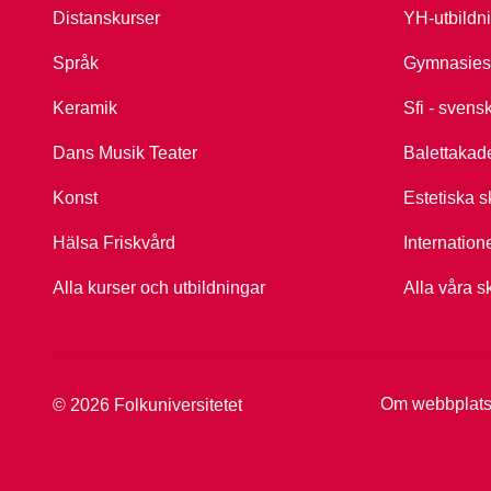
Distanskurser
YH-utbildn
Språk
Gymnasies
Keramik
Sfi - svens
Dans Musik Teater
Balettakad
Konst
Estetiska s
Hälsa Friskvård
Internation
Alla kurser och utbildningar
Alla våra s
Om webbplat
© 2026 Folkuniversitetet