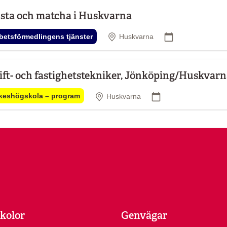
sta och matcha i Huskvarna
Plats
Startdatum
betsförmedlingens tjänster
Huskvarna
ift- och fastighetstekniker, Jönköping/Huskvar
Plats
Startdatum
keshögskola – program
Huskvarna
kolor
Genvägar