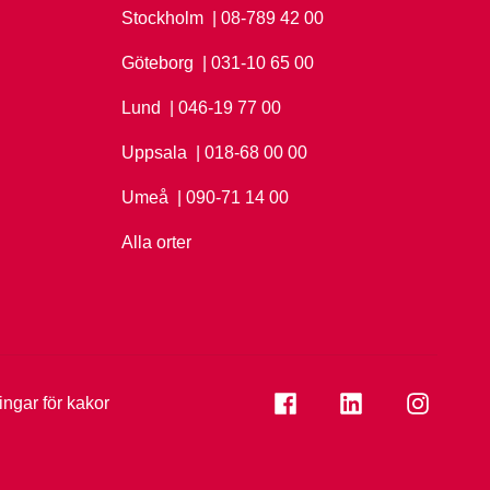
Stockholm
Ring Stockholm på
| 08-789 42 00
Göteborg
Ring Göteborg på
| 031-10 65 00
Lund
Ring Lund på
| 046-19 77 00
Uppsala
Ring Uppsala på
| 018-68 00 00
Umeå
Ring Umeå på
| 090-71 14 00
Alla orter
Se folkuniversitetet på
Se folkuniversi
Se folk
ningar för kakor