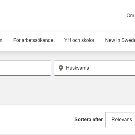
Om 
en
För arbetssökande
YH och skolor
New in Swed
Plats
Sortera efter