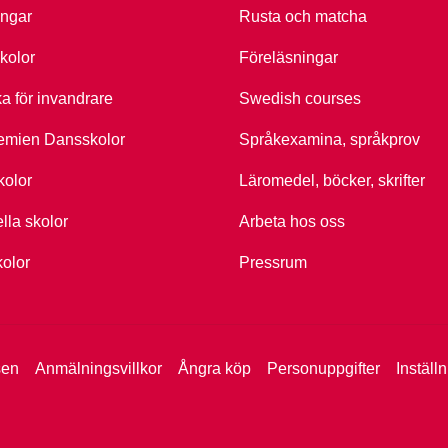
ingar
Rusta och matcha
kolor
Föreläsningar
ka för invandrare
Swedish courses
emien Dansskolor
Språkexamina, språkprov
kolor
Läromedel, böcker, skrifter
ella skolor
Arbeta hos oss
kolor
Pressrum
sen
Anmälningsvillkor
Ångra köp
Personuppgifter
Inställ