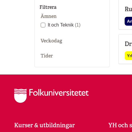
Filtrera
Ru
Ämnen
Ar
It och Teknik
(1)
Veckodag
Dr
Tider
Yr
Kurser & utbildningar
YH och s