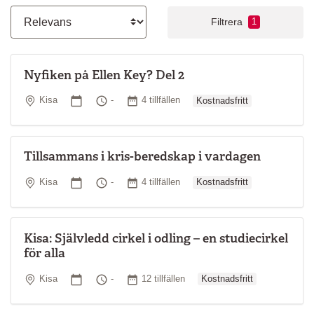
Filtrera
1
Nyfiken på Ellen Key? Del 2
Ordinarie pris
Plats
Startdatum
Tid
Antal tillfällen
Kisa
-
4 tillfällen
Kostnadsfritt
Tillsammans i kris-beredskap i vardagen
Ordinarie pris
Plats
Startdatum
Tid
Antal tillfällen
Kisa
-
4 tillfällen
Kostnadsfritt
Kisa: Självledd cirkel i odling – en studiecirkel
för alla
Ordinarie pris
Plats
Startdatum
Tid
Antal tillfällen
Kisa
-
12 tillfällen
Kostnadsfritt