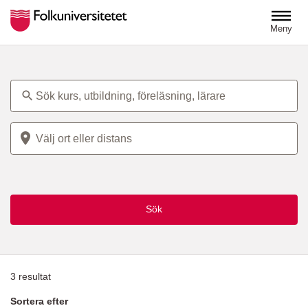
Hoppa till huvudinnehåll
Meny
Ämne
Plats
Sök
3
resultat
Sortera efter