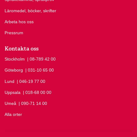
Läromedel, böcker, skrifter
Arbeta hos oss
Pressrum
Kontakta oss
Stockholm
Ring Stockholm på
| 08-789 42 00
Göteborg
Ring Göteborg på
| 031-10 65 00
Lund
Ring Lund på
| 046-19 77 00
Uppsala
Ring Uppsala på
| 018-68 00 00
Umeå
Ring Umeå på
| 090-71 14 00
Alla orter