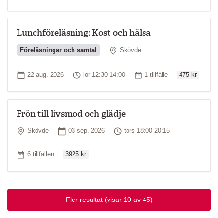
Lunchföreläsning: Kost och hälsa
Plats
Föreläsningar och samtal
Skövde
Ordinarie pri
Startdatum
Tid
Antal tillfällen
22 aug. 2026
lör 12:30-14:00
1 tillfälle
475 kr
Frön till livsmod och glädje
Plats
Startdatum
Tid
Skövde
03 sep. 2026
tors 18:00-20:15
Ordinarie pris
Antal tillfällen
6 tillfällen
3925 kr
Fler resultat
(visar 10 av 45)