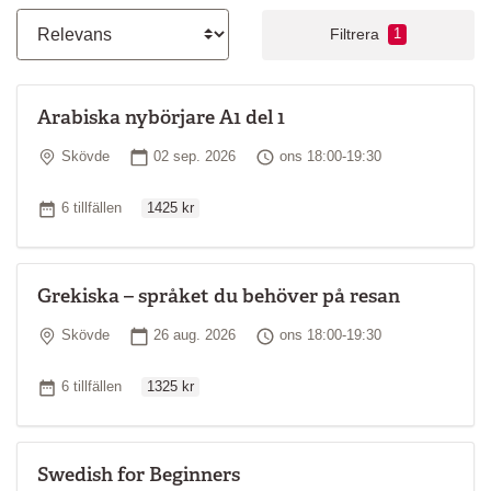
Filtrera
1
Arabiska nybörjare A1 del 1
Plats
Startdatum
Tid
Skövde
02 sep. 2026
ons 18:00-19:30
Ordinarie pris
Antal tillfällen
6 tillfällen
1425 kr
Grekiska – språket du behöver på resan
Plats
Startdatum
Tid
Skövde
26 aug. 2026
ons 18:00-19:30
Ordinarie pris
Antal tillfällen
6 tillfällen
1325 kr
Swedish for Beginners