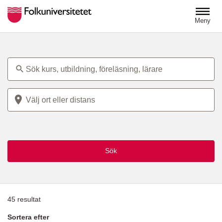
Hoppa till huvudinnehåll
Meny
Ämne
Plats
Sök
45
resultat
Sortera efter