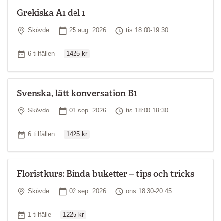
Grekiska A1 del 1
Plats
Startdatum
Tid
Skövde
25 aug. 2026
tis 18:00-19:30
Ordinarie pris
Antal tillfällen
6 tillfällen
1425 kr
Svenska, lätt konversation B1
Plats
Startdatum
Tid
Skövde
01 sep. 2026
tis 18:00-19:30
Ordinarie pris
Antal tillfällen
6 tillfällen
1425 kr
Floristkurs: Binda buketter – tips och tricks
Plats
Startdatum
Tid
Skövde
02 sep. 2026
ons 18:30-20:45
Ordinarie pris
Antal tillfällen
1 tillfälle
1225 kr