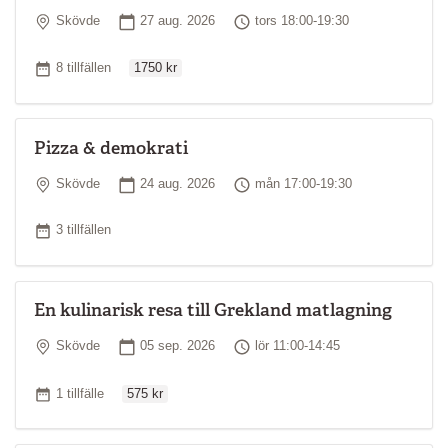
Plats
Startdatum
Tid
Skövde
27 aug. 2026
tors 18:00-19:30
Ordinarie pris
Antal tillfällen
8 tillfällen
1750 kr
Pizza & demokrati
Plats
Startdatum
Tid
Skövde
24 aug. 2026
mån 17:00-19:30
Antal tillfällen
3 tillfällen
En kulinarisk resa till Grekland matlagning
Plats
Startdatum
Tid
Skövde
05 sep. 2026
lör 11:00-14:45
Ordinarie pris
Antal tillfällen
1 tillfälle
575 kr