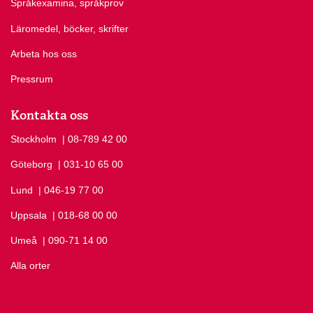
Språkexamina, språkprov
Läromedel, böcker, skrifter
Arbeta hos oss
Pressrum
Kontakta oss
Stockholm
Ring Stockholm på
| 08-789 42 00
Göteborg
Ring Göteborg på
| 031-10 65 00
Lund
Ring Lund på
| 046-19 77 00
Uppsala
Ring Uppsala på
| 018-68 00 00
Umeå
Ring Umeå på
| 090-71 14 00
Alla orter