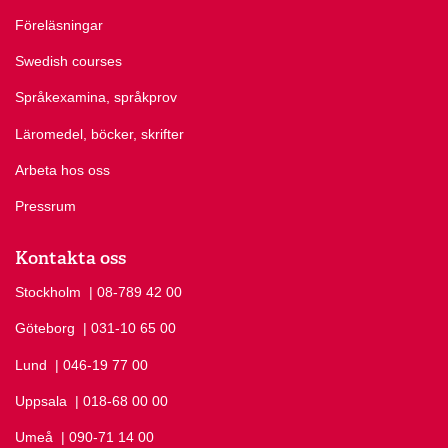
Föreläsningar
Swedish courses
Språkexamina, språkprov
Läromedel, böcker, skrifter
Arbeta hos oss
Pressrum
Kontakta oss
Stockholm
Ring Stockholm på
| 08-789 42 00
Göteborg
Ring Göteborg på
| 031-10 65 00
Lund
Ring Lund på
| 046-19 77 00
Uppsala
Ring Uppsala på
| 018-68 00 00
Umeå
Ring Umeå på
| 090-71 14 00