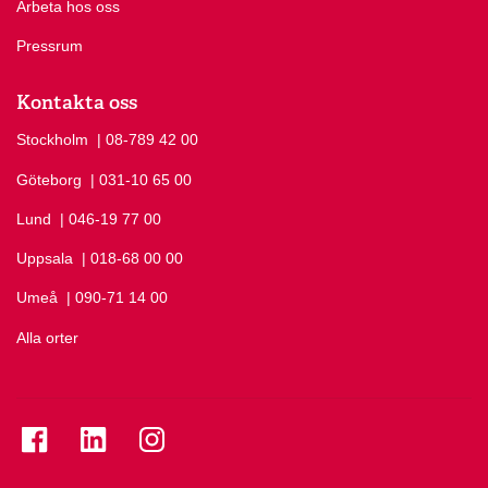
Arbeta hos oss
Pressrum
Kontakta oss
Stockholm
Ring Stockholm på
| 08-789 42 00
Göteborg
Ring Göteborg på
| 031-10 65 00
Lund
Ring Lund på
| 046-19 77 00
Uppsala
Ring Uppsala på
| 018-68 00 00
Umeå
Ring Umeå på
| 090-71 14 00
Alla orter
Se folkuniversitetet på Facebook
Se folkuniversitetet på LinkedIn
Se folkuniversitetet på Instagram