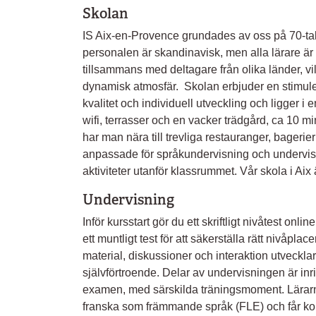
Skolan
IS Aix-en-Provence grundades av oss på 70-tal
personalen är skandinavisk, men alla lärare är 
tillsammans med deltagare från olika länder, vi
dynamisk atmosfär. Skolan erbjuder en stimul
kvalitet och individuell utveckling och ligger i
wifi, terrasser och en vacker trädgård, ca 10 
har man nära till trevliga restauranger, bagerier
anpassade för språkundervisning och undervi
aktiviteter utanför klassrummet. Vår skola i A
Undervisning
Inför kursstart gör du ett skriftligt nivåtest on
ett muntligt test för att säkerställa rätt nivåpl
material, diskussioner och interaktion utveckla
självförtroende. Delar av undervisningen är in
examen, med särskilda träningsmoment. Lärarn
franska som främmande språk (FLE) och får kont