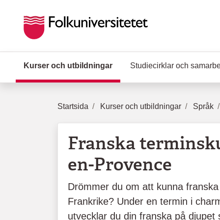
Hoppa till huvudinnehåll
Kurser och utbildningar
(Aktuell sida)
Studiecirklar och samarb
Startsida
Kurser och utbildningar
Språk
Franska terminsku
en-Provence
Drömmer du om att kunna franska –
Frankrike? Under en termin i char
utvecklar du din franska på djupet