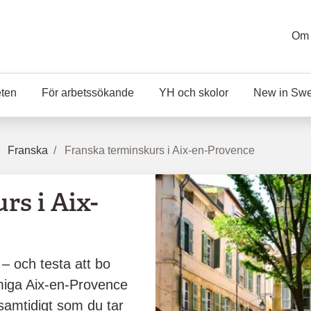
Om 
eten
För arbetssökande
YH och skolor
New in Sw
Franska
Franska terminskurs i Aix-en-Provence
rs i Aix-
 och testa att bo
miga Aix-en-Provence
 samtidigt som du tar