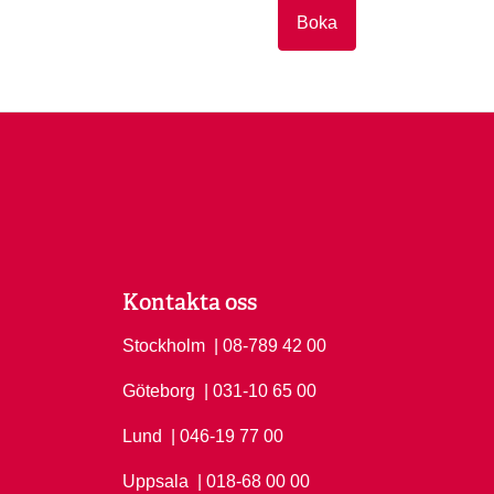
Boka
Kontakta oss
Stockholm
Ring Stockholm på
| 08-789 42 00
Göteborg
Ring Göteborg på
| 031-10 65 00
Lund
Ring Lund på
| 046-19 77 00
Uppsala
Ring Uppsala på
| 018-68 00 00