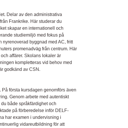
et. Delar av den administrativa
från Frankrike. Här studerar du
lket skapar en internationell och
erande studiemiljö med fokus på
 en nyrenoverad byggnad med AC, fritt
minuters promenadväg från centrum. Här
 och affärer. Skolans lokaler är
sningen kompletteras vid behov med
ix är godkänd av CSN.
line. På första kursdagen genomförs även
acering. Genom arbete med autentiskt
r du både språkfärdighet och
riktade på förberedelse inför DELF-
a har examen i undervisning i
inuerlig vidareutbildning för att