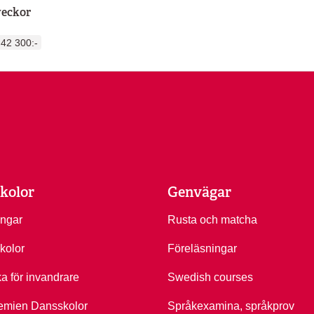
veckor
42 300:-
kolor
Genvägar
ingar
Rusta och matcha
kolor
Föreläsningar
ka för invandrare
Swedish courses
emien Dansskolor
Språkexamina, språkprov