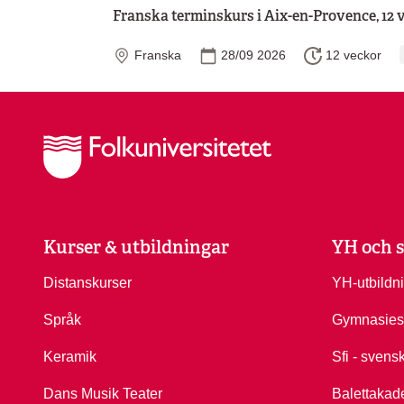
Franska terminskurs i Aix-en-Provence, 12 
Plats
Startdatum
Längd
Franska
28/09 2026
12 veckor
Kurser & utbildningar
YH och s
Distanskurser
YH-utbildn
Språk
Gymnasies
Keramik
Sfi - svens
Dans Musik Teater
Balettakad