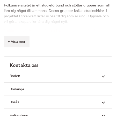
Folkuniversitetet är ett studieförbund och stöttar grupper som vill
lära sig något tillsammans. Dessa grupper kallas studiecirklar. I
projektet Cirkelkraft riktar vi oss till dig som är ung i Uppsala och
vill göra, skapa eller lära dig något nytt.
Ladda ned vår Handbok för studiecirklar och sätt igång!
+ Visa mer
Har du frågor eller funderingar kan du kontakta:
saskia.svensson@folkuniversitetet.se
Kontakta oss
Boden
Borlänge
Borås
Falkenberg