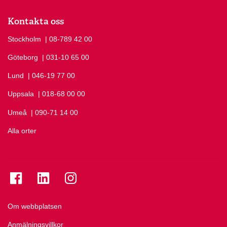
Kontakta oss
Stockholm
Ring Stockholm på
| 08-789 42 00
Göteborg
Ring Göteborg på
| 031-10 65 00
Lund
Ring Lund på
| 046-19 77 00
Uppsala
Ring Uppsala på
| 018-68 00 00
Umeå
Ring Umeå på
| 090-71 14 00
Alla orter
Se folkuniversitetet på Facebook
Se folkuniversitetet på LinkedIn
Se folkuniversitetet på Instagram
Om webbplatsen
Anmälningsvillkor