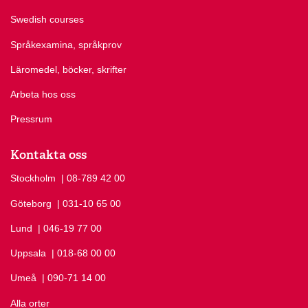
Swedish courses
Språkexamina, språkprov
Läromedel, böcker, skrifter
Arbeta hos oss
Pressrum
Kontakta oss
Stockholm
Ring Stockholm på
| 08-789 42 00
Göteborg
Ring Göteborg på
| 031-10 65 00
Lund
Ring Lund på
| 046-19 77 00
Uppsala
Ring Uppsala på
| 018-68 00 00
Umeå
Ring Umeå på
| 090-71 14 00
Alla orter