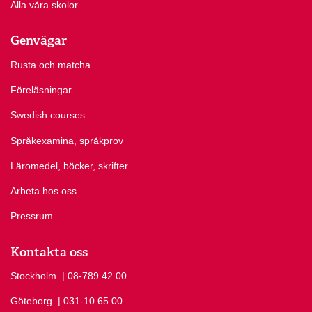
Alla våra skolor
Genvägar
Rusta och matcha
Föreläsningar
Swedish courses
Språkexamina, språkprov
Läromedel, böcker, skrifter
Arbeta hos oss
Pressrum
Kontakta oss
Stockholm
Ring Stockholm på
| 08-789 42 00
Göteborg
Ring Göteborg på
| 031-10 65 00