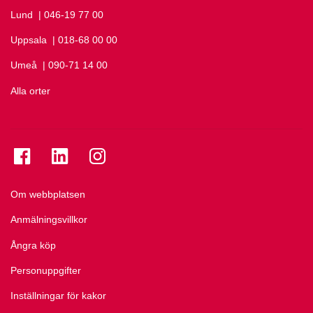
Lund
Ring Lund på
| 046-19 77 00
Uppsala
Ring Uppsala på
| 018-68 00 00
Umeå
Ring Umeå på
| 090-71 14 00
Alla orter
Se folkuniversitetet på Facebook
Se folkuniversitetet på LinkedIn
Se folkuniversitetet på Instagram
Om webbplatsen
Anmälningsvillkor
Ångra köp
Personuppgifter
Inställningar för kakor