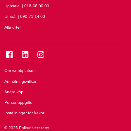
Uppsala
Ring Uppsala på
| 018-68 00 00
Umeå
Ring Umeå på
| 090-71 14 00
Alla orter
Se folkuniversitetet på Facebook
Se folkuniversitetet på LinkedIn
Se folkuniversitetet på Instagram
Om webbplatsen
Anmälningsvillkor
Ångra köp
Personuppgifter
Inställningar för kakor
© 2026 Folkuniversitetet