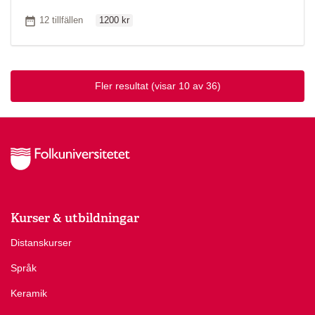
Ordinarie pris
Antal tillfällen
12 tillfällen
1200 kr
Fler resultat
(visar 10 av 36)
Kurser & utbildningar
Distanskurser
Språk
Keramik