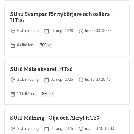
SU30 Svampar för nybörjare och osäkra
HT26
Plats
Startdatum
Tid
SULinköping
25 aug. 2026
tis 09:00-12:00
Ordinarie pris
Antal tillfällen
4 tillfällen
700 kr
SU18 Måla akvarell HT26
Plats
Startdatum
Tid
SULinköping
01 sep. 2026
tis 13:30-15:45
Ordinarie pris
Antal tillfällen
10 tillfällen
850 kr
SU12 Målning - Olja och Akryl HT26
Plats
Startdatum
Tid
SULinköping
31 aug. 2026
mån 13:15-15:30