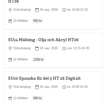
HT26
Plats
Startdatum
Tid
SULinköping
04 sep. 2026
fre 10:00-12:15
Ordinarie pris
Antal tillfällen
10 tillfällen
850 kr
SU14 Målning - Olja och Akryl HT26
Plats
Startdatum
Tid
SULinköping
02 sep. 2026
ons 13:15-15:30
Ordinarie pris
Antal tillfällen
12 tillfällen
1200 kr
SU10 Spanska B2 del 5 HT 26 Digitalt
Plats
Startdatum
Tid
SULinköping
01 sep. 2026
tis 15:00-16:30
Ordinarie pris
Antal tillfällen
12 tillfällen
800 kr