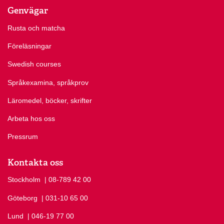
Genvägar
Rusta och matcha
Föreläsningar
Swedish courses
Språkexamina, språkprov
Läromedel, böcker, skrifter
Arbeta hos oss
Pressrum
Kontakta oss
Stockholm
Ring Stockholm på
| 08-789 42 00
Göteborg
Ring Göteborg på
| 031-10 65 00
Lund
Ring Lund på
| 046-19 77 00