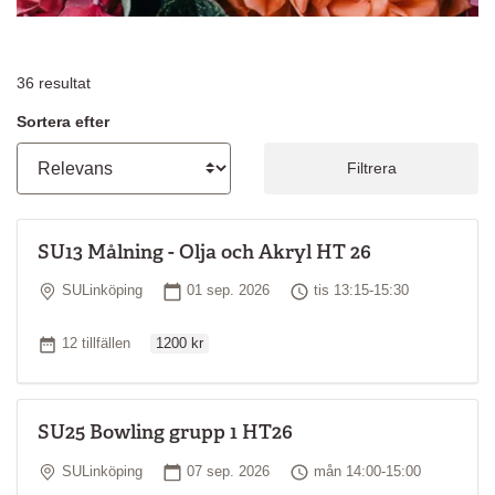
36
resultat
Sortera efter
Filtrera
SU13 Målning - Olja och Akryl HT 26
Plats
Startdatum
Tid
SULinköping
01 sep. 2026
tis 13:15-15:30
Ordinarie pris
Antal tillfällen
12 tillfällen
1200 kr
SU25 Bowling grupp 1 HT26
Plats
Startdatum
Tid
SULinköping
07 sep. 2026
mån 14:00-15:00