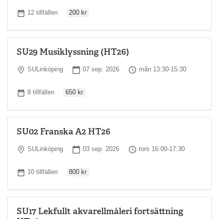
Ordinarie pris
Antal tillfällen
12 tillfällen
200 kr
SU29 Musiklyssning (HT26)
Plats
Startdatum
Tid
SULinköping
07 sep. 2026
mån 13:30-15:30
Ordinarie pris
Antal tillfällen
8 tillfällen
650 kr
SU02 Franska A2 HT26
Plats
Startdatum
Tid
SULinköping
03 sep. 2026
tors 16:00-17:30
Ordinarie pris
Antal tillfällen
10 tillfällen
800 kr
SU17 Lekfullt akvarellmåleri fortsättning