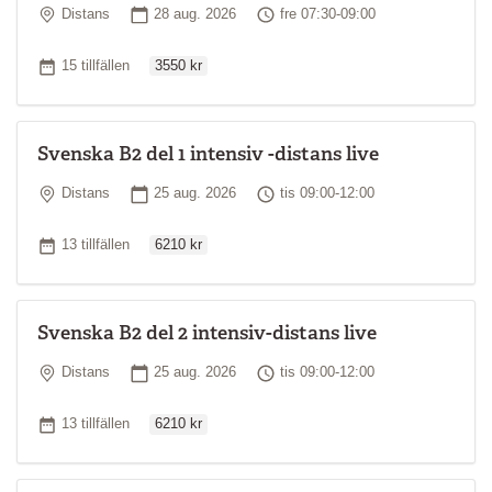
Plats
Startdatum
Tid
Distans
28 aug. 2026
fre 07:30-09:00
Ordinarie pris
Antal tillfällen
15 tillfällen
3550 kr
Svenska B2 del 1 intensiv -distans live
Plats
Startdatum
Tid
Distans
25 aug. 2026
tis 09:00-12:00
Ordinarie pris
Antal tillfällen
13 tillfällen
6210 kr
Svenska B2 del 2 intensiv-distans live
Plats
Startdatum
Tid
Distans
25 aug. 2026
tis 09:00-12:00
Ordinarie pris
Antal tillfällen
13 tillfällen
6210 kr