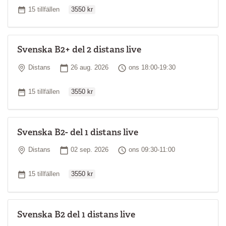
Ordinarie pris
Antal tillfällen
15 tillfällen
3550 kr
Svenska B2+ del 2 distans live
Plats
Startdatum
Tid
Distans
26 aug. 2026
ons 18:00-19:30
Ordinarie pris
Antal tillfällen
15 tillfällen
3550 kr
Svenska B2- del 1 distans live
Plats
Startdatum
Tid
Distans
02 sep. 2026
ons 09:30-11:00
Ordinarie pris
Antal tillfällen
15 tillfällen
3550 kr
Svenska B2 del 1 distans live