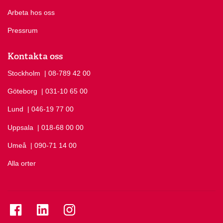
Arbeta hos oss
Pressrum
Kontakta oss
Stockholm
Ring Stockholm på
| 08-789 42 00
Göteborg
Ring Göteborg på
| 031-10 65 00
Lund
Ring Lund på
| 046-19 77 00
Uppsala
Ring Uppsala på
| 018-68 00 00
Umeå
Ring Umeå på
| 090-71 14 00
Alla orter
Se folkuniversitetet på Facebook
Se folkuniversitetet på LinkedIn
Se folkuniversitetet på Instagram