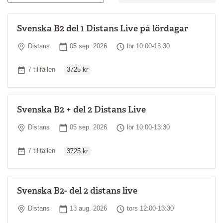
Svenska B2 del 1 Distans Live på lördagar
Plats
Startdatum
Tid
Distans
05 sep. 2026
lör 10:00-13:30
Ordinarie pris
Antal tillfällen
7 tillfällen
3725 kr
Svenska B2 + del 2 Distans Live
Plats
Startdatum
Tid
Distans
05 sep. 2026
lör 10:00-13:30
Ordinarie pris
Antal tillfällen
7 tillfällen
3725 kr
Svenska B2- del 2 distans live
Plats
Startdatum
Tid
Distans
13 aug. 2026
tors 12:00-13:30