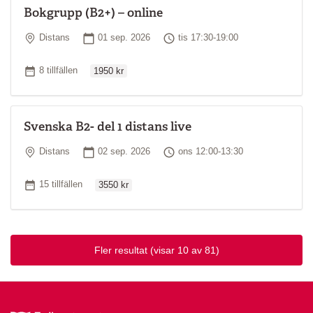
Bokgrupp (B2+) – online
Plats
Startdatum
Tid
Distans
01 sep. 2026
tis 17:30-19:00
Ordinarie pris
Antal tillfällen
8 tillfällen
1950 kr
Svenska B2- del 1 distans live
Plats
Startdatum
Tid
Distans
02 sep. 2026
ons 12:00-13:30
Ordinarie pris
Antal tillfällen
15 tillfällen
3550 kr
Fler resultat
(visar 10 av 81)