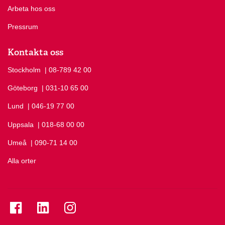
Arbeta hos oss
Pressrum
Kontakta oss
Stockholm
Ring Stockholm på
| 08-789 42 00
Göteborg
Ring Göteborg på
| 031-10 65 00
Lund
Ring Lund på
| 046-19 77 00
Uppsala
Ring Uppsala på
| 018-68 00 00
Umeå
Ring Umeå på
| 090-71 14 00
Alla orter
Se folkuniversitetet på Facebook
Se folkuniversitetet på LinkedIn
Se folkuniversitetet på Instagram