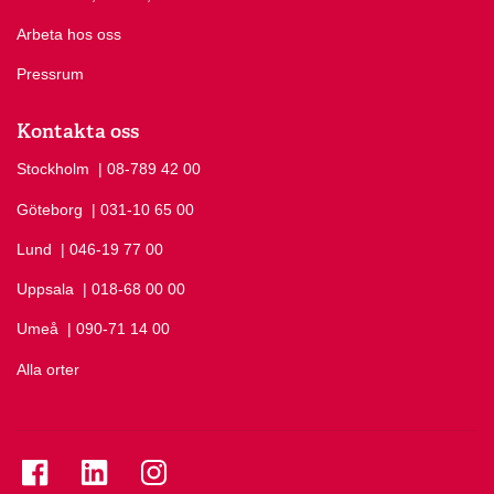
Arbeta hos oss
Pressrum
Kontakta oss
Stockholm
Ring Stockholm på
| 08-789 42 00
Göteborg
Ring Göteborg på
| 031-10 65 00
Lund
Ring Lund på
| 046-19 77 00
Uppsala
Ring Uppsala på
| 018-68 00 00
Umeå
Ring Umeå på
| 090-71 14 00
Alla orter
Se folkuniversitetet på Facebook
Se folkuniversitetet på LinkedIn
Se folkuniversitetet på Instagram