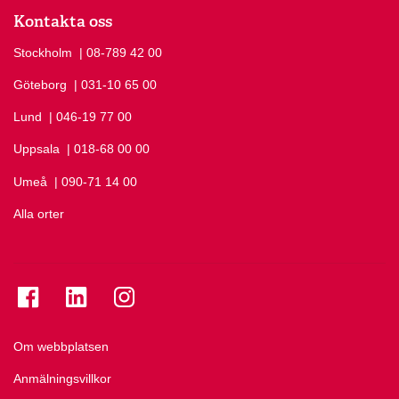
Kontakta oss
Stockholm
Ring Stockholm på
| 08-789 42 00
Göteborg
Ring Göteborg på
| 031-10 65 00
Lund
Ring Lund på
| 046-19 77 00
Uppsala
Ring Uppsala på
| 018-68 00 00
Umeå
Ring Umeå på
| 090-71 14 00
Alla orter
Se folkuniversitetet på Facebook
Se folkuniversitetet på LinkedIn
Se folkuniversitetet på Instagram
Om webbplatsen
Anmälningsvillkor