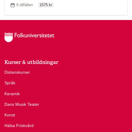
Ordinarie pris
Antal tillfällen
6 tillfällen
1575 kr
Kurser & utbildningar
Distanskurser
Språk
Keramik
Dans Musik Teater
Konst
Hälsa Friskvård