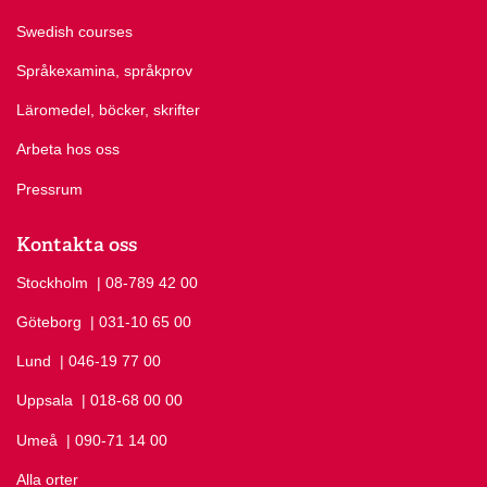
Swedish courses
Språkexamina, språkprov
Läromedel, böcker, skrifter
Arbeta hos oss
Pressrum
Kontakta oss
Stockholm
Ring Stockholm på
| 08-789 42 00
Göteborg
Ring Göteborg på
| 031-10 65 00
Lund
Ring Lund på
| 046-19 77 00
Uppsala
Ring Uppsala på
| 018-68 00 00
Umeå
Ring Umeå på
| 090-71 14 00
Alla orter