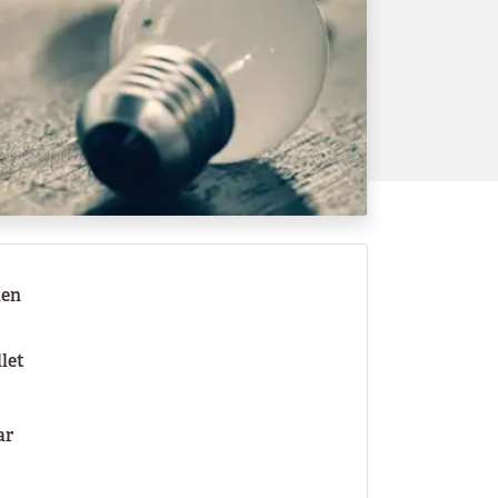
len
llet
ar