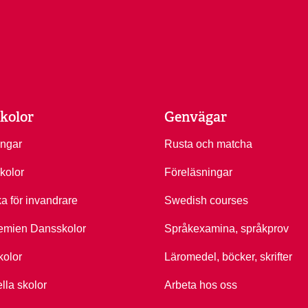
kolor
Genvägar
ingar
Rusta och matcha
kolor
Föreläsningar
ka för invandrare
Swedish courses
emien Dansskolor
Språkexamina, språkprov
kolor
Läromedel, böcker, skrifter
ella skolor
Arbeta hos oss