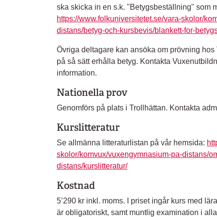
ska skicka in en s.k. "Betygsbeställning" som 
https://www.folkuniversitetet.se/vara-skolor
distans/betyg-och-kursbevis/blankett-for-betygs
Övriga deltagare kan ansöka om prövning hos
på så sätt erhålla betyg. Kontakta Vuxenutbild
information.
Nationella prov
Genomförs på plats i Trollhättan. Kontakta admi
Kurslitteratur
Se allmänna litteraturlistan på vår hemsida:
htt
skolor/komvux/vuxengymnasium-pa-distans/
distans/kurslitteratur/
Kostnad
5’290 kr inkl. moms. I priset ingår kurs med lära
är obligatoriskt, samt muntlig examination i alla