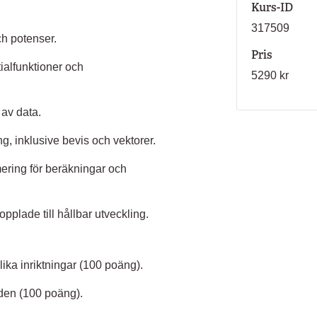
Kurs-ID
317509
ch potenser.
Pris
ialfunktioner och
5290 kr
 av data.
, inklusive bevis och vektorer.
ering för beräkningar och
pplade till hållbar utveckling.
ika inriktningar (100 poäng).
åden (100 poäng).