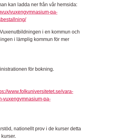
man kan ladda ner från vår hemsida:
/komvux/vuxengymnasium-pa-
bestallning/
 Vuxenutbildningen i en kommun och
ningen i lämplig kommun för mer
nistrationen för bokning.
ps://www.folkuniversitetet.se/vara-
om-vuxengymnasium-pa-
rstöd, nationellt prov i de kurser detta
 kurser.