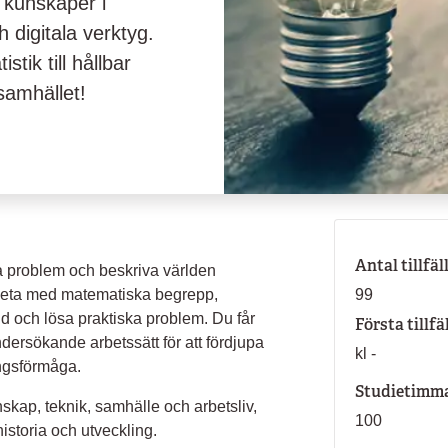
 kunskaper i
digitala verktyg.
stik till hållbar
samhället!
Antal tillfäl
sa problem och beskriva världen
rbeta med matematiska begrepp,
99
d och lösa praktiska problem. Du får
Första tillfä
dersökande arbetssätt för att fördjupa
kl -
ngsförmåga.
Studietimm
kap, teknik, samhälle och arbetsliv,
100
istoria och utveckling.