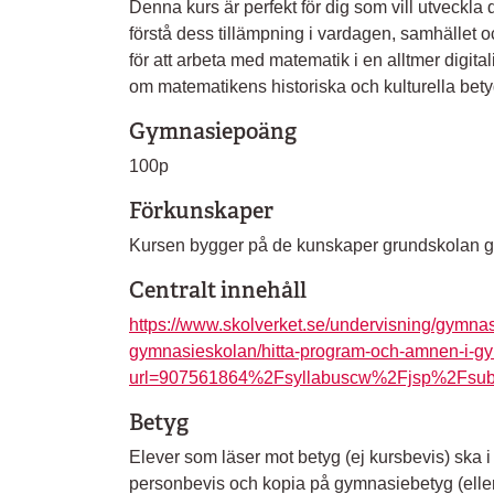
Denna kurs är perfekt för dig som vill utveckla
förstå dess tillämpning i vardagen, samhället oc
för att arbeta med matematik i en alltmer digita
om matematikens historiska och kulturella bet
Gymnasiepoäng
100p
Förkunskaper
Kursen bygger på de kunskaper grundskolan ge
Centralt innehåll
https://www.skolverket.se/undervisning/gymna
gymnasieskolan/hitta-program-och-amnen-i-
url=907561864%2Fsyllabuscw%2Fjsp%2Fsu
Betyg
Elever som läser mot betyg (ej kursbevis) ska
personbevis och kopia på gymnasiebetyg (eller