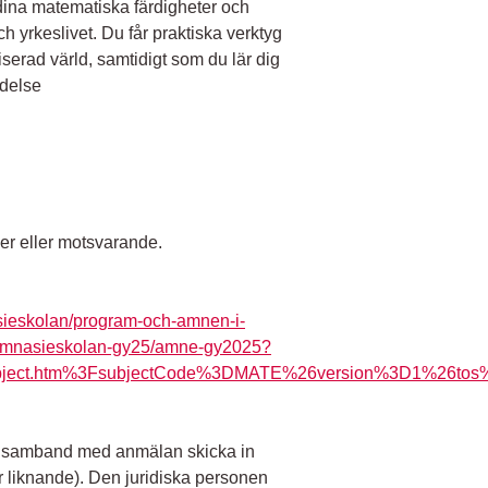
 dina matematiska färdigheter och
h yrkeslivet. Du får praktiska verktyg
liserad värld, samtidigt som du lär dig
ydelse
r eller motsvarande.
sieskolan/program-och-amnen-i-
gymnasieskolan-gy25/amne-gy2025?
bject.htm%3FsubjectCode%3DMATE%26version%3D1%26tos%
 i samband med anmälan skicka in
 liknande). Den juridiska personen