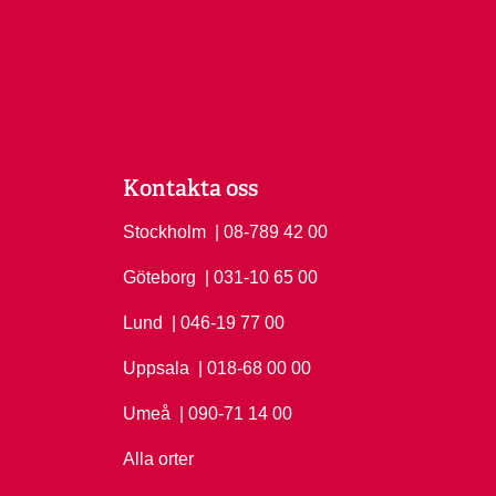
Kontakta oss
Stockholm
Ring Stockholm på
| 08-789 42 00
Göteborg
Ring Göteborg på
| 031-10 65 00
Lund
Ring Lund på
| 046-19 77 00
Uppsala
Ring Uppsala på
| 018-68 00 00
Umeå
Ring Umeå på
| 090-71 14 00
Alla orter