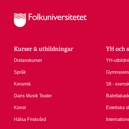
Kurser & utbildningar
YH och s
Distanskurser
YH-utbildn
Språk
Gymnasies
Keramik
Sfi - svens
Dans Musik Teater
Balettakad
Konst
Estetiska s
Hälsa Friskvård
Internation