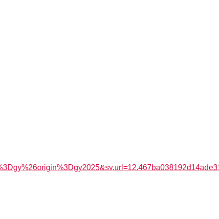
3Dgy%26origin%3Dgy2025&sv.url=12.467ba038192d14ade3