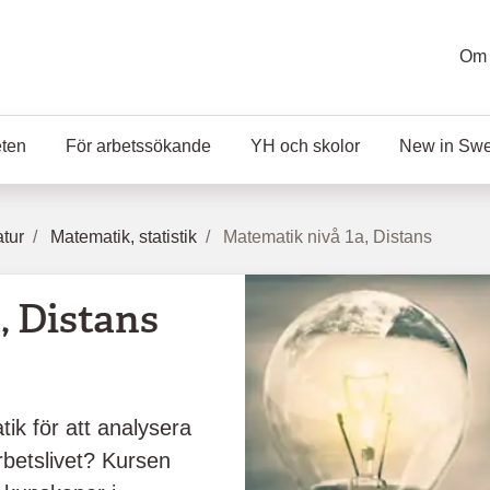
Om 
eten
För arbetssökande
YH och skolor
New in Sw
atur
Matematik, statistik
Matematik nivå 1a, Distans
, Distans
tik för att analysera
rbetslivet? Kursen