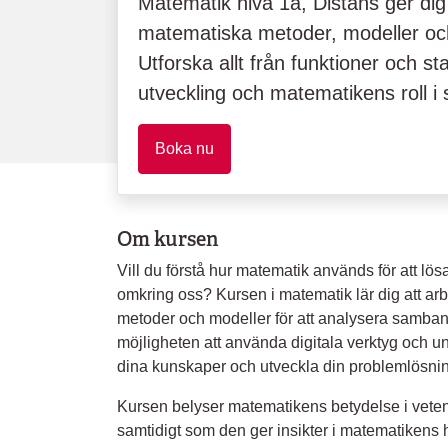
Matematik nivå 1a, Distans ger dig
matematiska metoder, modeller och 
Utforska allt från funktioner och stati
utveckling och matematikens roll i 
Boka nu
Om kursen
Vill du förstå hur matematik används för att lö
omkring oss? Kursen i matematik lär dig att a
metoder och modeller för att analysera samban
möjligheten att använda digitala verktyg och un
dina kunskaper och utveckla din problemlösni
Kursen belyser matematikens betydelse i vetens
samtidigt som den ger insikter i matematikens h