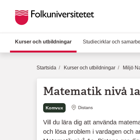
Hoppa till huvudinnehåll
Kurser och utbildningar
(Aktuell sida)
Studiecirklar och samarb
Startsida
Kurser och utbildningar
Miljö N
Matematik nivå 1a
Plats
Distans
Komvux
Vill du lära dig att använda matema
och lösa problem i vardagen och a