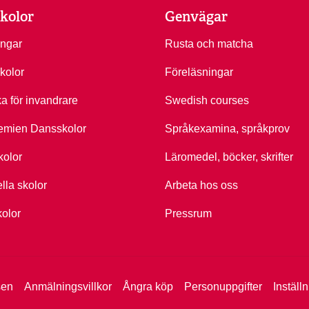
kolor
Genvägar
ingar
Rusta och matcha
kolor
Föreläsningar
ka för invandrare
Swedish courses
emien Dansskolor
Språkexamina, språkprov
kolor
Läromedel, böcker, skrifter
ella skolor
Arbeta hos oss
kolor
Pressrum
sen
Anmälningsvillkor
Ångra köp
Personuppgifter
Inställ