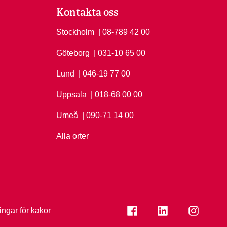
Kontakta oss
Stockholm
Ring Stockholm på
| 08-789 42 00
Göteborg
Ring Göteborg på
| 031-10 65 00
Lund
Ring Lund på
| 046-19 77 00
Uppsala
Ring Uppsala på
| 018-68 00 00
Umeå
Ring Umeå på
| 090-71 14 00
Alla orter
Se folkuniversitetet på
Se folkuniversi
Se folk
ningar för kakor