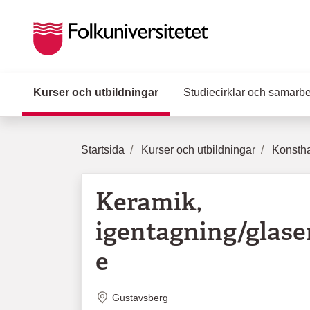
Hoppa till huvudinnehåll
Kurser och utbildningar
(Aktuell sida)
Studiecirklar och samarb
Startsida
Kurser och utbildningar
Konstha
Keramik,
igentagning/glaser
e
Plats
Gustavsberg