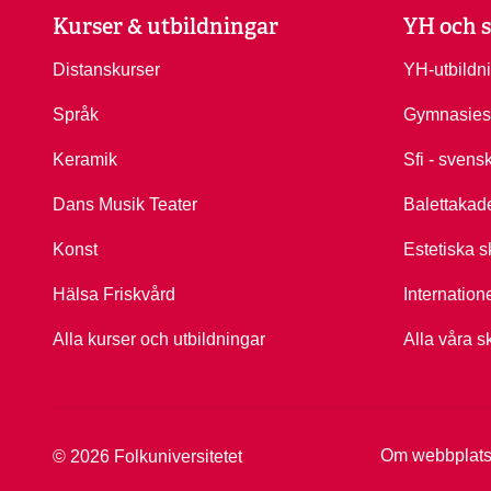
Kurser & utbildningar
YH och s
Distanskurser
YH-utbildn
Språk
Gymnasies
Keramik
Sfi - svens
Dans Musik Teater
Balettakad
Konst
Estetiska s
Hälsa Friskvård
Internation
Alla kurser och utbildningar
Alla våra s
Om webbplat
© 2026 Folkuniversitetet