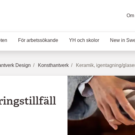
Om 
eten
För arbetssökande
YH och skolor
New in Sw
ntverk Design
Konsthantverk
Keramik, igentagning/glaseri
ingstillfäll