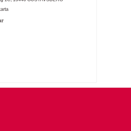
karta
ar