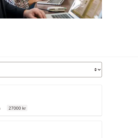
Ordinarie pris
llen
n
27000 kr