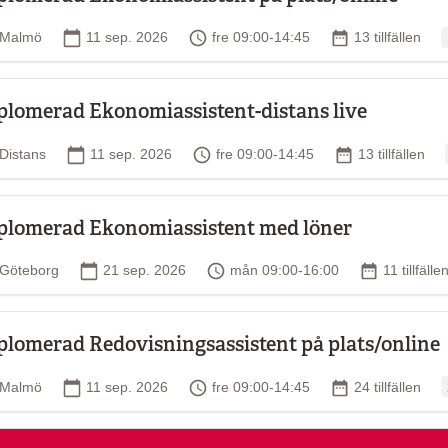
O
Plats
Startdatum
Tid
Antal tillfällen
Malmö
11 sep. 2026
fre 09:00-14:45
13 tillfällen
plomerad Ekonomiassistent-distans live
Plats
Startdatum
Tid
Antal tillfällen
Distans
11 sep. 2026
fre 09:00-14:45
13 tillfällen
plomerad Ekonomiassistent med löner
Plats
Startdatum
Tid
Antal tillfä
Göteborg
21 sep. 2026
mån 09:00-16:00
11 tillfälle
plomerad Redovisningsassistent på plats/online
O
Plats
Startdatum
Tid
Antal tillfällen
Malmö
11 sep. 2026
fre 09:00-14:45
24 tillfällen