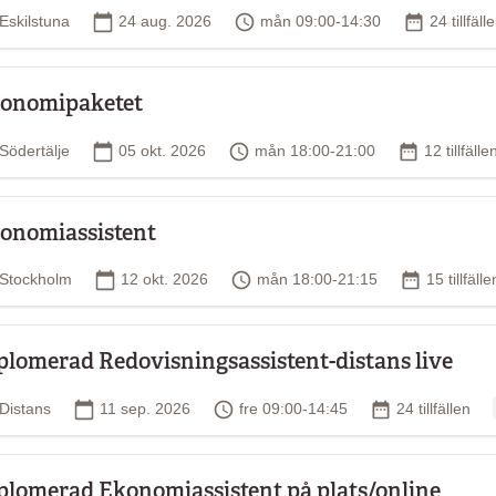
Plats
Startdatum
Tid
Antal tillf
Eskilstuna
24 aug. 2026
mån 09:00-14:30
24 tillfäll
onomipaketet
Plats
Startdatum
Tid
Antal tillfä
Södertälje
05 okt. 2026
mån 18:00-21:00
12 tillfälle
onomiassistent
Plats
Startdatum
Tid
Antal tillfä
Stockholm
12 okt. 2026
mån 18:00-21:15
15 tillfälle
plomerad Redovisningsassistent-distans live
Plats
Startdatum
Tid
Antal tillfällen
Distans
11 sep. 2026
fre 09:00-14:45
24 tillfällen
plomerad Ekonomiassistent på plats/online