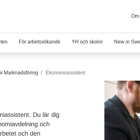
Om 
eten
För arbetssökande
YH och skolor
New in Sw
i Marknadsföring
Ekonomiassistent
miassistent. Du lär dig
onomiavdelning och
rbetet och den