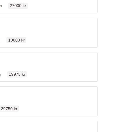
Ordinarie pris
ällen
en
27000 kr
Ordinarie pris
llen
n
10000 kr
Ordinarie pris
llen
n
19975 kr
Ordinarie pris
29750 kr