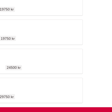
rdinarie pris
19750 kr
Ordinarie pris
19750 kr
Ordinarie pris
llen
n
24500 kr
rdinarie pris
29750 kr