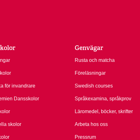
kolor
Genvägar
ingar
Rusta och matcha
kolor
Föreläsningar
ka för invandrare
Swedish courses
emien Dansskolor
Språkexamina, språkprov
kolor
Läromedel, böcker, skrifter
ella skolor
Arbeta hos oss
kolor
Pressrum