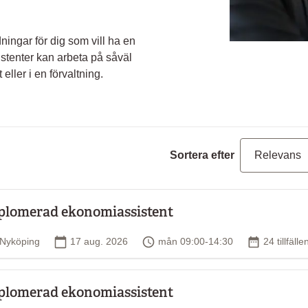
ningar för dig som vill ha en
stenter kan arbeta på såväl
ller i en förvaltning.
Sortera efter
plomerad ekonomiassistent
Plats
Startdatum
Tid
Antal tillfä
Nyköping
17 aug. 2026
mån 09:00-14:30
24 tillfälle
plomerad ekonomiassistent