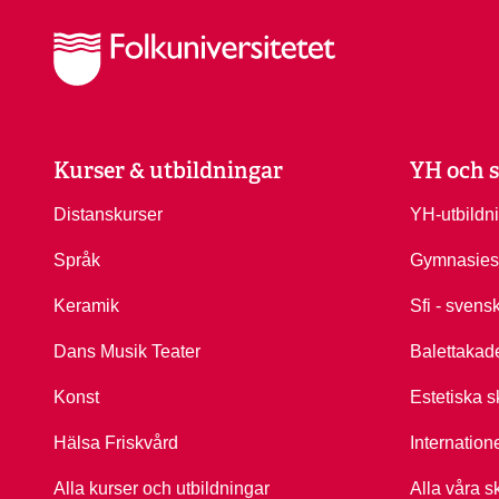
Kurser & utbildningar
YH och s
Distanskurser
YH-utbildn
Språk
Gymnasies
Keramik
Sfi - svens
Dans Musik Teater
Balettakad
Konst
Estetiska s
Hälsa Friskvård
Internation
Alla kurser och utbildningar
Alla våra s