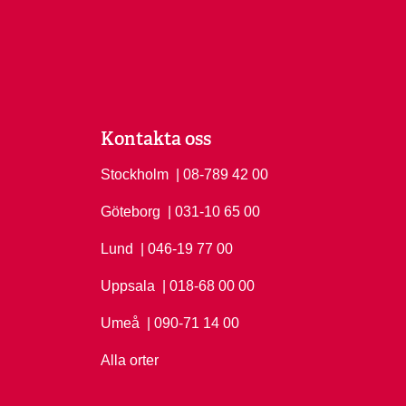
Kontakta oss
Stockholm
Ring Stockholm på
| 08-789 42 00
Göteborg
Ring Göteborg på
| 031-10 65 00
Lund
Ring Lund på
| 046-19 77 00
Uppsala
Ring Uppsala på
| 018-68 00 00
Umeå
Ring Umeå på
| 090-71 14 00
Alla orter