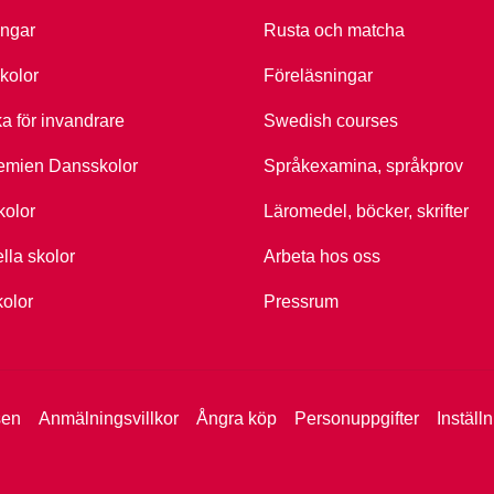
ingar
Rusta och matcha
kolor
Föreläsningar
ka för invandrare
Swedish courses
emien Dansskolor
Språkexamina, språkprov
kolor
Läromedel, böcker, skrifter
ella skolor
Arbeta hos oss
kolor
Pressrum
sen
Anmälningsvillkor
Ångra köp
Personuppgifter
Inställ