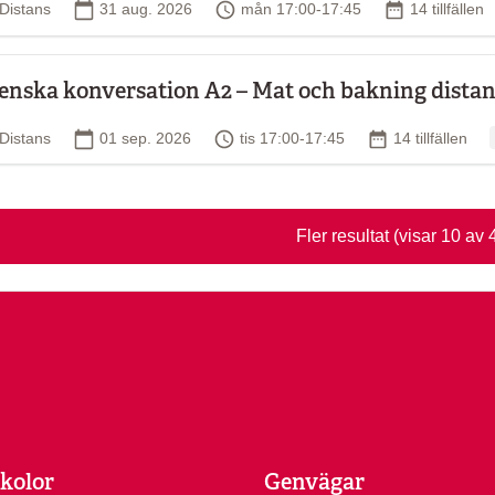
Plats
Startdatum
Tid
Antal tillfäll
Distans
31 aug. 2026
mån 17:00-17:45
14 tillfällen
enska konversation A2 – Mat och bakning distans
Plats
Startdatum
Tid
Antal tillfällen
Distans
01 sep. 2026
tis 17:00-17:45
14 tillfällen
Fler resultat
(visar 10 av 
kolor
Genvägar