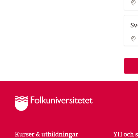
Sv
Kurser & utbildningar
YH och s