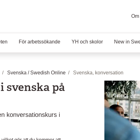
Om 
eten
För arbetssökande
YH och skolor
New in Sw
Svenska / Swedish Online
Svenska, konversation
i svenska på
 en konversationskurs i
vilket gör att du kommer att