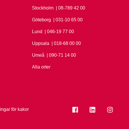
Stockholm
Ring Stockholm på
| 08-789 42 00
Göteborg
Ring Göteborg på
| 031-10 65 00
Lund
Ring Lund på
| 046-19 77 00
Uppsala
Ring Uppsala på
| 018-68 00 00
Umeå
Ring Umeå på
| 090-71 14 00
Alla orter
Se folkuniversitetet på
Se folkuniversi
Se folk
ningar för kakor