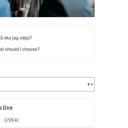
vå ska jag välja?
el should I choose?
 live
Ordinarie pris
en
1725 kr