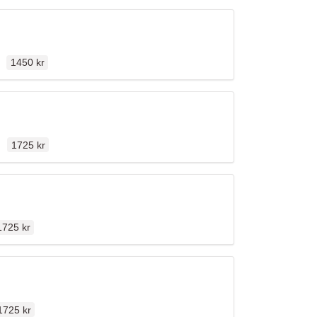
Ordinarie pris
n
1450 kr
Ordinarie pris
en
1725 kr
rdinarie pris
1725 kr
rdinarie pris
1725 kr