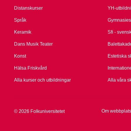
Distanskurser
YH-utbildn
Språk
Gymnasies
Keramik
Sfi - svens
Dans Musik Teater
Balettakad
Konst
Estetiska s
Hälsa Friskvård
Internation
Alla kurser och utbildningar
Alla våra s
Om webbplat
© 2026 Folkuniversitetet