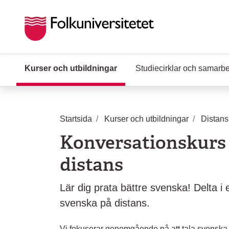
Hoppa till huvudinnehåll
Kurser och utbildningar
(Aktuell sida)
Studiecirklar och samarb
Startsida
Kurser och utbildningar
Distans
Konversationskurs 
distans
Lär dig prata bättre svenska! Delta i
svenska på distans.
Vi fokuserar genomgående på att tala svenska, 