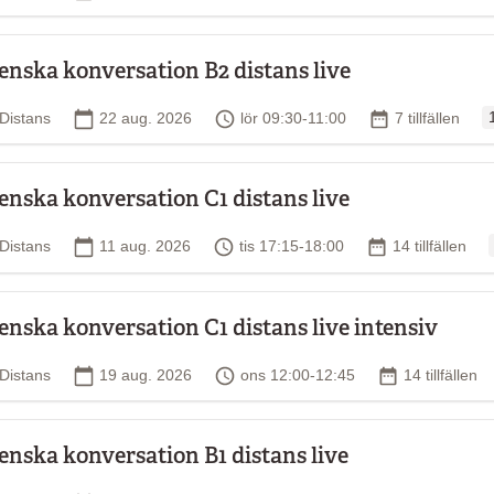
enska konversation B2 distans live
O
Plats
Startdatum
Tid
Antal tillfällen
Distans
22 aug. 2026
lör 09:30-11:00
7 tillfällen
enska konversation C1 distans live
Plats
Startdatum
Tid
Antal tillfällen
Distans
11 aug. 2026
tis 17:15-18:00
14 tillfällen
enska konversation C1 distans live intensiv
Plats
Startdatum
Tid
Antal tillfälle
Distans
19 aug. 2026
ons 12:00-12:45
14 tillfällen
enska konversation B1 distans live