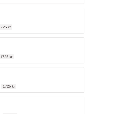
rdinarie pris
1725 kr
Ordinarie pris
1725 kr
Ordinarie pris
n
1725 kr
Ordinarie pris