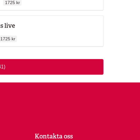
en
1725 kr
 live
Ordinarie pris
1725 kr
41)
Kontakta oss