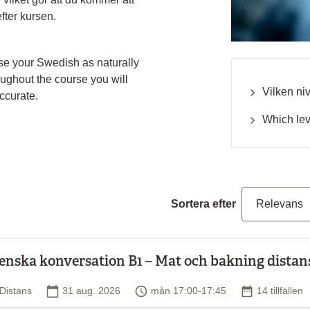
fter kursen.
se your Swedish as naturally
roughout the course you will
Vilken ni
ccurate.
Which lev
Sortera efter
enska konversation B1 – Mat och bakning distans
Plats
Startdatum
Tid
Antal tillfäll
Distans
31 aug. 2026
mån 17:00-17:45
14 tillfällen