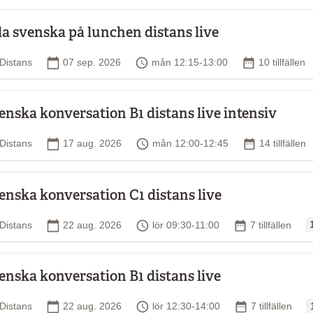
la svenska på lunchen distans live
Plats
Startdatum
Tid
Antal tillfälle
Distans
07 sep. 2026
mån 12:15-13:00
10 tillfällen
enska konversation B1 distans live intensiv
Plats
Startdatum
Tid
Antal tillfäll
Distans
17 aug. 2026
mån 12:00-12:45
14 tillfällen
enska konversation C1 distans live
O
Plats
Startdatum
Tid
Antal tillfällen
Distans
22 aug. 2026
lör 09:30-11:00
7 tillfällen
enska konversation B1 distans live
O
Plats
Startdatum
Tid
Antal tillfällen
Distans
22 aug. 2026
lör 12:30-14:00
7 tillfällen