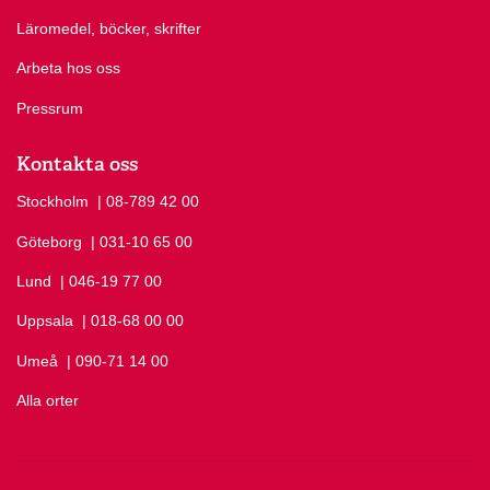
Läromedel, böcker, skrifter
Arbeta hos oss
Pressrum
Kontakta oss
Stockholm
Ring Stockholm på
| 08-789 42 00
Göteborg
Ring Göteborg på
| 031-10 65 00
Lund
Ring Lund på
| 046-19 77 00
Uppsala
Ring Uppsala på
| 018-68 00 00
Umeå
Ring Umeå på
| 090-71 14 00
Alla orter