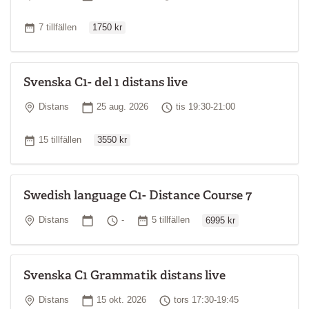
Ordinarie pris
Antal tillfällen
7 tillfällen
1750 kr
Svenska C1- del 1 distans live
Plats
Startdatum
Tid
Distans
25 aug. 2026
tis 19:30-21:00
Ordinarie pris
Antal tillfällen
15 tillfällen
3550 kr
Swedish language C1- Distance Course 7
Ordinarie pris
Plats
Startdatum
Tid
Antal tillfällen
Distans
-
5 tillfällen
6995 kr
Svenska C1 Grammatik distans live
Plats
Startdatum
Tid
Distans
15 okt. 2026
tors 17:30-19:45