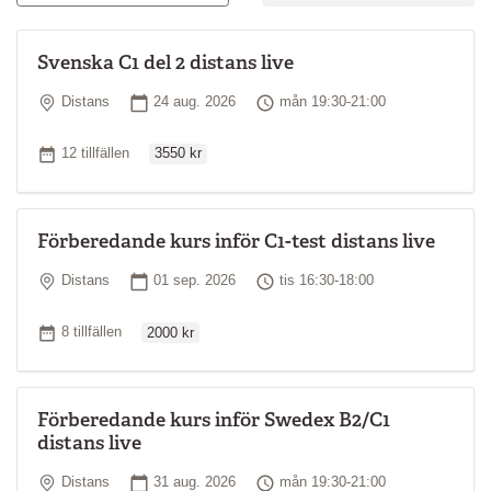
Svenska C1 del 2 distans live
Plats
Startdatum
Tid
Distans
24 aug. 2026
mån 19:30-21:00
Ordinarie pris
Antal tillfällen
12 tillfällen
3550 kr
Förberedande kurs inför C1-test distans live
Plats
Startdatum
Tid
Distans
01 sep. 2026
tis 16:30-18:00
Ordinarie pris
Antal tillfällen
8 tillfällen
2000 kr
Förberedande kurs inför Swedex B2/C1
distans live
Plats
Startdatum
Tid
Distans
31 aug. 2026
mån 19:30-21:00