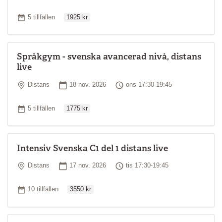
Ordinarie pris
Antal tillfällen
5 tillfällen
1925 kr
Språkgym - svenska avancerad nivå, distans
live
Plats
Startdatum
Tid
Distans
18 nov. 2026
ons 17:30-19:45
Ordinarie pris
Antal tillfällen
5 tillfällen
1775 kr
Intensiv Svenska C1 del 1 distans live
Plats
Startdatum
Tid
Distans
17 nov. 2026
tis 17:30-19:45
Ordinarie pris
Antal tillfällen
10 tillfällen
3550 kr