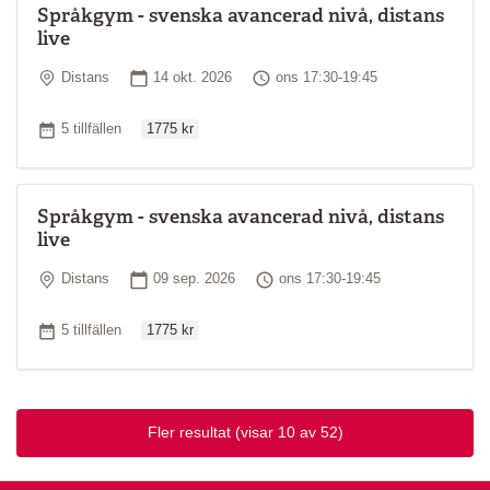
Språkgym - svenska avancerad nivå, distans
live
Plats
Startdatum
Tid
Distans
14 okt. 2026
ons 17:30-19:45
Ordinarie pris
Antal tillfällen
5 tillfällen
1775 kr
Språkgym - svenska avancerad nivå, distans
live
Plats
Startdatum
Tid
Distans
09 sep. 2026
ons 17:30-19:45
Ordinarie pris
Antal tillfällen
5 tillfällen
1775 kr
Fler resultat
(visar 10 av 52)