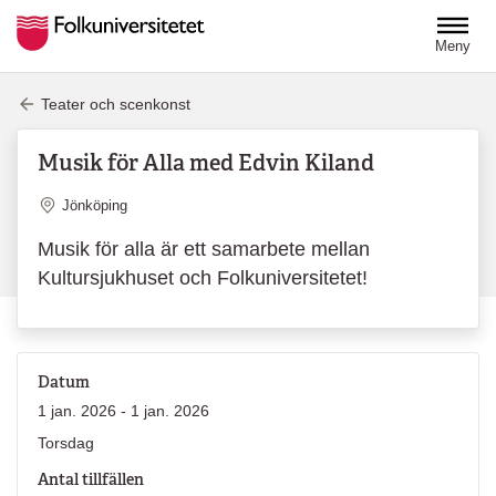
Hoppa till huvudinnehåll
Meny
Teater och scenkonst
Musik för Alla med Edvin Kiland
Plats
Jönköping
Musik för alla är ett samarbete mellan
Kultursjukhuset och Folkuniversitetet!
Datum
1 jan. 2026 - 1 jan. 2026
Torsdag
Antal tillfällen