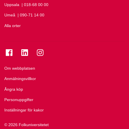
Uppsala
Ring Uppsala på
| 018-68 00 00
Umeå
Ring Umeå på
| 090-71 14 00
Alla orter
Se folkuniversitetet på Facebook
Se folkuniversitetet på LinkedIn
Se folkuniversitetet på Instagram
Om webbplatsen
Anmälningsvillkor
Ångra köp
Personuppgifter
Inställningar för kakor
© 2026 Folkuniversitetet