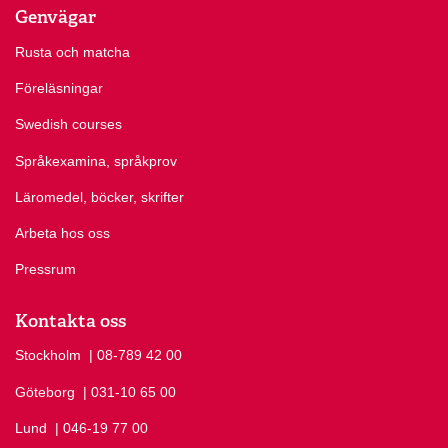
Genvägar
Rusta och matcha
Föreläsningar
Swedish courses
Språkexamina, språkprov
Läromedel, böcker, skrifter
Arbeta hos oss
Pressrum
Kontakta oss
Stockholm
Ring Stockholm på
| 08-789 42 00
Göteborg
Ring Göteborg på
| 031-10 65 00
Lund
Ring Lund på
| 046-19 77 00