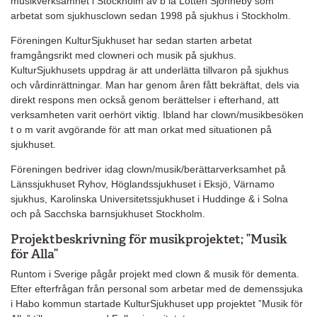
musikverksamhet i Stockholm av b la Lotten Sjönneby som
arbetat som sjukhusclown sedan 1998 på sjukhus i Stockholm.
Föreningen KulturSjukhuset har sedan starten arbetat
framgångsrikt med clowneri och musik på sjukhus.
KulturSjukhusets uppdrag är att underlätta tillvaron på sjukhus
och vårdinrättningar. Man har genom åren fått bekräftat, dels via
direkt respons men också genom berättelser i efterhand, att
verksamheten varit oerhört viktig. Ibland har clown/musikbesöken
t o m varit avgörande för att man orkat med situationen på
sjukhuset.
Föreningen bedriver idag clown/musik/berättarverksamhet på
Länssjukhuset Ryhov, Höglandssjukhuset i Eksjö, Värnamo
sjukhus, Karolinska Universitetssjukhuset i Huddinge & i Solna
och på Sacchska barnsjukhuset Stockholm.
Projektbeskrivning för musikprojektet; ”Musik
för Alla”
Runtom i Sverige pågår projekt med clown & musik för dementa.
Efter efterfrågan från personal som arbetar med de demenssjuka
i Habo kommun startade KulturSjukhuset upp projektet ”Musik för