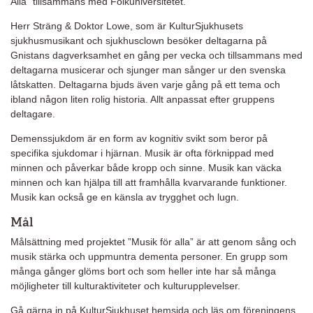
Alla” tillsammans med Folkuniversitetet.
Herr Sträng & Doktor Lowe, som är KulturSjukhusets
sjukhusmusikant och sjukhusclown besöker deltagarna på
Gnistans dagverksamhet en gång per vecka och tillsammans med
deltagarna musicerar och sjunger man sånger ur den svenska
låtskatten. Deltagarna bjuds även varje gång på ett tema och
ibland någon liten rolig historia. Allt anpassat efter gruppens
deltagare.
Demenssjukdom är en form av kognitiv svikt som beror på
specifika sjukdomar i hjärnan. Musik är ofta förknippad med
minnen och påverkar både kropp och sinne. Musik kan väcka
minnen och kan hjälpa till att framhålla kvarvarande funktioner.
Musik kan också ge en känsla av trygghet och lugn.
Mål
Målsättning med projektet ”Musik för alla” är att genom sång och
musik stärka och uppmuntra dementa personer. En grupp som
många gånger glöms bort och som heller inte har så många
möjligheter till kulturaktiviteter och kulturupplevelser.
Gå gärna in på KulturSjukhuset hemsida och läs om föreningens