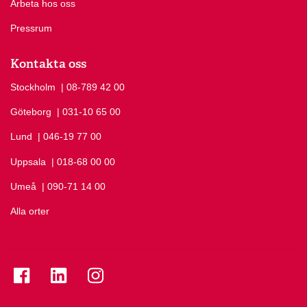
Arbeta hos oss
Pressrum
Kontakta oss
Stockholm
Ring Stockholm på
| 08-789 42 00
Göteborg
Ring Göteborg på
| 031-10 65 00
Lund
Ring Lund på
| 046-19 77 00
Uppsala
Ring Uppsala på
| 018-68 00 00
Umeå
Ring Umeå på
| 090-71 14 00
Alla orter
Se folkuniversitetet på Facebook
Se folkuniversitetet på LinkedIn
Se folkuniversitetet på Instagram