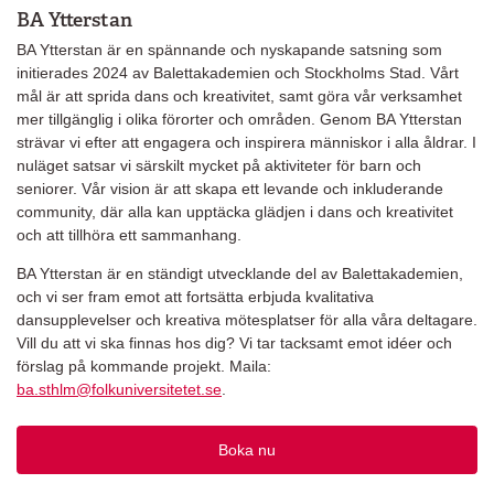
BA Ytterstan
BA Ytterstan är en spännande och nyskapande satsning som
initierades 2024 av Balettakademien och Stockholms Stad. Vårt
mål är att sprida dans och kreativitet, samt göra vår verksamhet
mer tillgänglig i olika förorter och områden. Genom BA Ytterstan
strävar vi efter att engagera och inspirera människor i alla åldrar. I
nuläget satsar vi särskilt mycket på aktiviteter för barn och
seniorer. Vår vision är att skapa ett levande och inkluderande
community, där alla kan upptäcka glädjen i dans och kreativitet
och att tillhöra ett sammanhang.
BA Ytterstan är en ständigt utvecklande del av Balettakademien,
och vi ser fram emot att fortsätta erbjuda kvalitativa
dansupplevelser och kreativa mötesplatser för alla våra deltagare.
Vill du att vi ska finnas hos dig? Vi tar tacksamt emot idéer och
förslag på kommande projekt. Maila:
ba.sthlm@folkuniversitetet.se
.
Boka nu