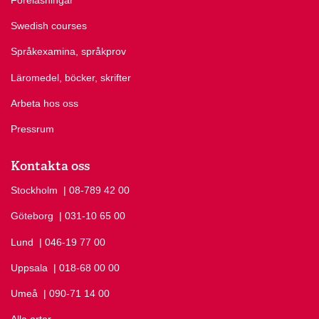
Swedish courses
Språkexamina, språkprov
Läromedel, böcker, skrifter
Arbeta hos oss
Pressrum
Kontakta oss
Stockholm
Ring Stockholm på
| 08-789 42 00
Göteborg
Ring Göteborg på
| 031-10 65 00
Lund
Ring Lund på
| 046-19 77 00
Uppsala
Ring Uppsala på
| 018-68 00 00
Umeå
Ring Umeå på
| 090-71 14 00