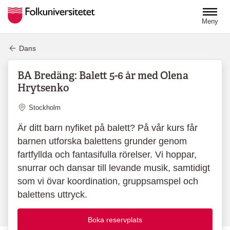
Hoppa till huvudinnehåll
Meny
Dans
BA Bredäng: Balett 5-6 år med Olena
Hrytsenko
Plats
Stockholm
Är ditt barn nyfiket på balett? På vår kurs får
barnen utforska balettens grunder genom
fartfyllda och fantasifulla rörelser. Vi hoppar,
snurrar och dansar till levande musik, samtidigt
som vi övar koordination, gruppsamspel och
balettens uttryck.
Boka reservplats