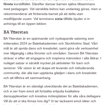
första
kurstillfället. Därefter dansar barnen själva tillsammans
med pedagogen. Vid särskilda behov kan undantag göras, men vi
rekommenderar att förbereda barnet på att delta utan
medföljande vuxen. Vid terminens
sista
tillfälle bjuder vi in
anhöriga till en öppen lektion.
BA Ytterstan
BA Ytterstan är en spännande och nyskapande satsning som
initierades 2024 av Balettakademien och Stockholms Stad. Vårt
mål är att sprida dans och kreativitet, samt göra vår verksamhet
mer tillgänglig i olika förorter och områden. Genom BA Ytterstan
strävar vi efter att engagera och inspirera människor i alla åldrar. I
nuläget satsar vi särskilt mycket på aktiviteter för barn och
seniorer. Vår vision är att skapa ett levande och inkluderande
community, där alla kan upptäcka glädjen i dans och kreativitet
och att tillhöra ett sammanhang.
BA Ytterstan är en ständigt utvecklande del av Balettakademien,
och vi ser fram emot att fortsätta erbjuda kvalitativa
dansupplevelser och kreativa mötesplatser för alla våra deltagare.
Vill du att vi ska finnas hos dig? Vi tar tacksamt emot idéer och