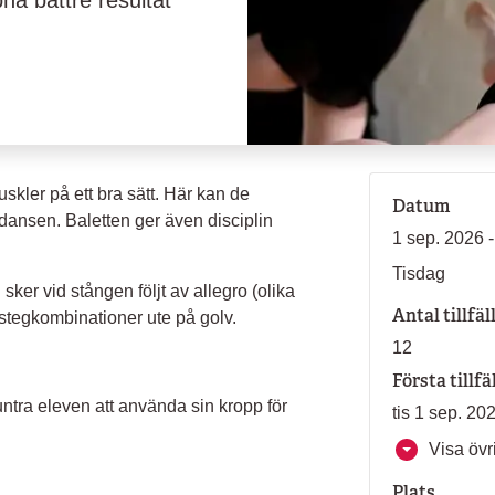
nå bättre resultat
uskler på ett bra sätt. Här kan de
Datum
 dansen. Baletten ger även disciplin
1 sep. 2026 
Tisdag
ker vid stången följt av allegro (olika
Antal tillfäl
stegkombinationer ute på golv.
12
Första tillfä
tra eleven att använda sin kropp för
tis 1 sep. 20
Visa övri
Plats