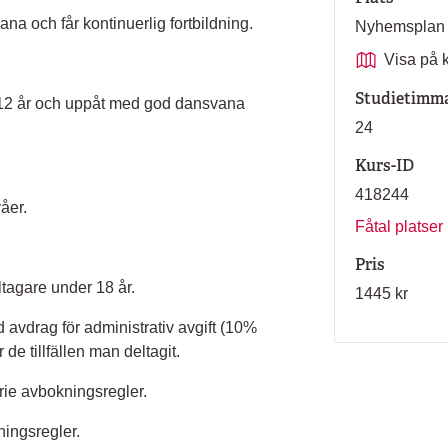
a och får kontinuerlig fortbildning.
Nyhemsplan
Visa på 
Studietimm
n 12 år och uppåt med god dansvana
24
Kurs-ID
418244
åer.
Fåtal platser
Pris
ltagare under 18 år.
1445 kr
d avdrag för administrativ avgift (10%
 de tillfällen man deltagit.
narie avbokningsregler.
ningsregler.