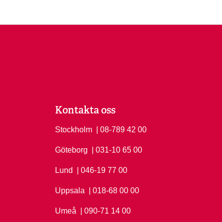
Kontakta oss
Stockholm
Ring Stockholm på
| 08-789 42 00
Göteborg
Ring Göteborg på
| 031-10 65 00
Lund
Ring Lund på
| 046-19 77 00
Uppsala
Ring Uppsala på
| 018-68 00 00
Umeå
Ring Umeå på
| 090-71 14 00