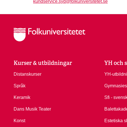
kundservice.syd@folkuniversitetet.se
Kurser & utbildningar
YH och s
Distanskurser
YH-utbildn
Språk
Gymnasies
Keramik
Sfi - svens
Dans Musik Teater
Balettakad
Konst
Estetiska s