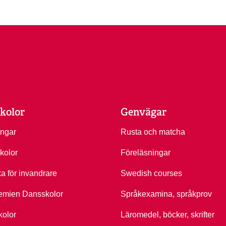
kolor
Genvägar
ingar
Rusta och matcha
kolor
Föreläsningar
ka för invandrare
Swedish courses
emien Dansskolor
Språkexamina, språkprov
kolor
Läromedel, böcker, skrifter