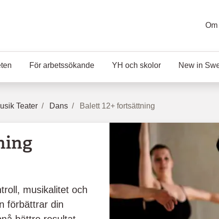
Om 
eten
För arbetssökande
YH och skolor
New in Sw
sik Teater
Dans
Balett 12+ fortsättning
tning
roll, musikalitet och
 förbättrar din