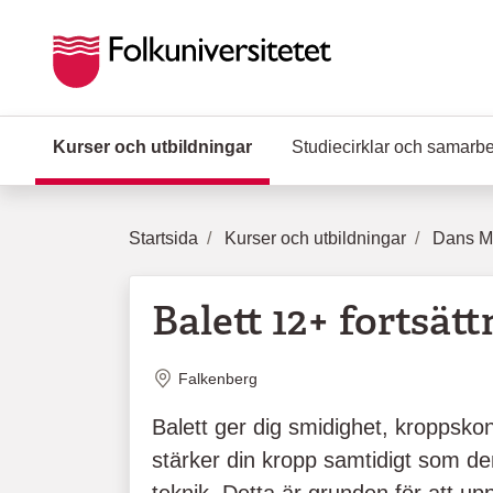
Hoppa till huvudinnehåll
Kurser och utbildningar
(Aktuell sida)
Studiecirklar och samarb
Startsida
Kurser och utbildningar
Dans Mu
Balett 12+ fortsät
Plats
Falkenberg
Balett ger dig smidighet, kroppskont
stärker din kropp samtidigt som den