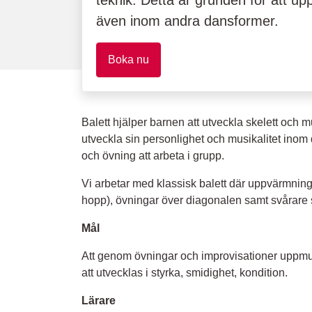
teknik. Detta är grunden för att upp
även inom andra dansformer.
Boka nu
Balett hjälper barnen att utveckla skelett och m
utveckla sin personlighet och musikalitet inom
och övning att arbeta i grupp.
Vi arbetar med klassisk balett där uppvärmning s
hopp), övningar över diagonalen samt svårare 
Mål
Att genom övningar och improvisationer uppmun
att utvecklas i styrka, smidighet, kondition.
Lärare