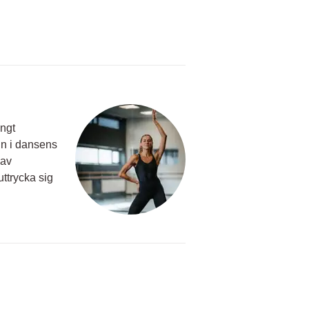
ångt
in i dansens
 av
 uttrycka sig