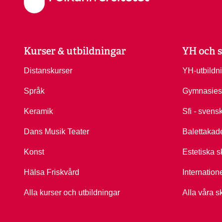
Kurser & utbildningar
YH och s
Distanskurser
YH-utbildn
Språk
Gymnasies
Keramik
Sfi - svens
Dans Musik Teater
Balettakad
Konst
Estetiska s
Hälsa Friskvård
Internation
Alla kurser och utbildningar
Alla våra s