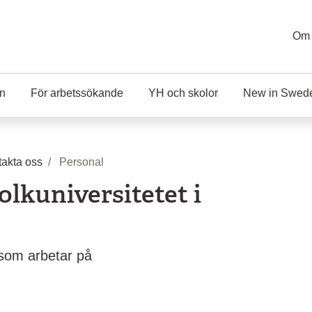
Om 
en
För arbetssökande
YH och skolor
New in Swed
akta oss
Personal
olkuniversitetet i
s som arbetar på