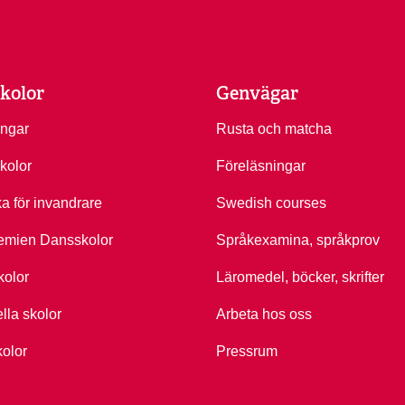
kolor
Genvägar
ingar
Rusta och matcha
kolor
Föreläsningar
ka för invandrare
Swedish courses
emien Dansskolor
Språkexamina, språkprov
kolor
Läromedel, böcker, skrifter
ella skolor
Arbeta hos oss
kolor
Pressrum