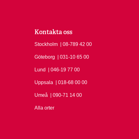
Kontakta oss
Stockholm
Ring Stockholm på
| 08-789 42 00
Göteborg
Ring Göteborg på
| 031-10 65 00
Lund
Ring Lund på
| 046-19 77 00
Uppsala
Ring Uppsala på
| 018-68 00 00
Umeå
Ring Umeå på
| 090-71 14 00
Alla orter