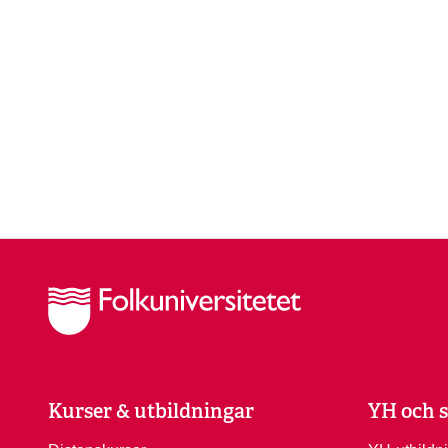
Kurser & utbildningar
YH och s