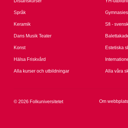
Distanskurser
YH-utbildn
Språk
Gymnasies
Keramik
Sfi - svens
Dans Musik Teater
Balettakad
Konst
Estetiska s
Hälsa Friskvård
Internation
Alla kurser och utbildningar
Alla våra s
Om webbplat
© 2026 Folkuniversitetet