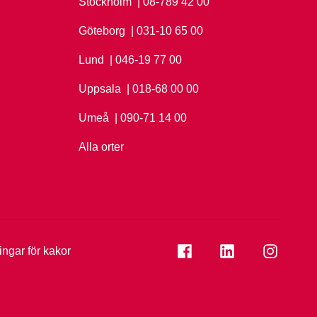
Stockholm
Ring Stockholm på
| 08-789 42 00
Göteborg
Ring Göteborg på
| 031-10 65 00
Lund
Ring Lund på
| 046-19 77 00
Uppsala
Ring Uppsala på
| 018-68 00 00
Umeå
Ring Umeå på
| 090-71 14 00
Alla orter
Se folkuniversitetet på
Se folkuniversi
Se folk
ningar för kakor