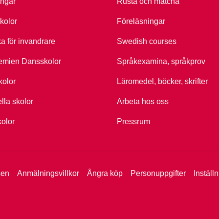
ingar
Rusta och matcha
kolor
Föreläsningar
ka för invandrare
Swedish courses
emien Dansskolor
Språkexamina, språkprov
kolor
Läromedel, böcker, skrifter
ella skolor
Arbeta hos oss
kolor
Pressrum
sen
Anmälningsvillkor
Ångra köp
Personuppgifter
Inställ