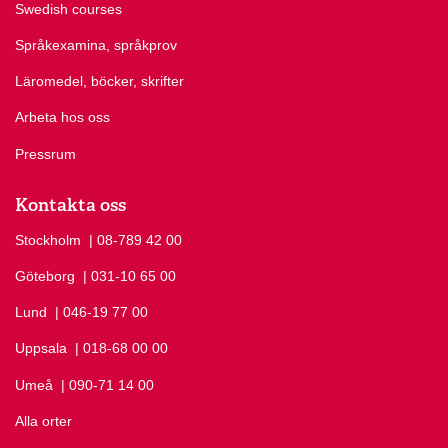
Swedish courses
Språkexamina, språkprov
Läromedel, böcker, skrifter
Arbeta hos oss
Pressrum
Kontakta oss
Stockholm
Ring Stockholm på
| 08-789 42 00
Göteborg
Ring Göteborg på
| 031-10 65 00
Lund
Ring Lund på
| 046-19 77 00
Uppsala
Ring Uppsala på
| 018-68 00 00
Umeå
Ring Umeå på
| 090-71 14 00
Alla orter