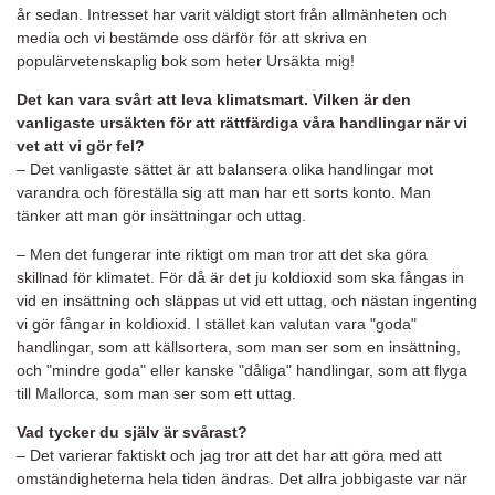
år sedan. Intresset har varit väldigt stort från allmänheten och
media och vi bestämde oss därför för att skriva en
populärvetenskaplig bok som heter Ursäkta mig!
Det kan vara svårt att leva klimatsmart. Vilken är den
vanligaste ursäkten för att rättfärdiga våra handlingar när vi
vet att vi gör fel?
– Det vanligaste sättet är att balansera olika handlingar mot
varandra och föreställa sig att man har ett sorts konto. Man
tänker att man gör insättningar och uttag.
– Men det fungerar inte riktigt om man tror att det ska göra
skillnad för klimatet. För då är det ju koldioxid som ska fångas in
vid en insättning och släppas ut vid ett uttag, och nästan ingenting
vi gör fångar in koldioxid. I stället kan valutan vara "goda"
handlingar, som att källsortera, som man ser som en insättning,
och "mindre goda" eller kanske "dåliga" handlingar, som att flyga
till Mallorca, som man ser som ett uttag.
Vad tycker du själv är svårast?
– Det varierar faktiskt och jag tror att det har att göra med att
omständigheterna hela tiden ändras. Det allra jobbigaste var när