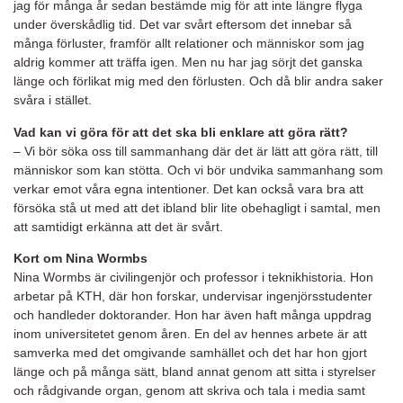
jag för många år sedan bestämde mig för att inte längre flyga
under överskådlig tid. Det var svårt eftersom det innebar så
många förluster, framför allt relationer och människor som jag
aldrig kommer att träffa igen. Men nu har jag sörjt det ganska
länge och förlikat mig med den förlusten. Och då blir andra saker
svåra i stället.
Vad kan vi göra för att det ska bli enklare att göra rätt?
– Vi bör söka oss till sammanhang där det är lätt att göra rätt, till
människor som kan stötta. Och vi bör undvika sammanhang som
verkar emot våra egna intentioner. Det kan också vara bra att
försöka stå ut med att det ibland blir lite obehagligt i samtal, men
att samtidigt erkänna att det är svårt.
Kort om Nina Wormbs
Nina Wormbs är civilingenjör och professor i teknikhistoria. Hon
arbetar på KTH, där hon forskar, undervisar ingenjörsstudenter
och handleder doktorander. Hon har även haft många uppdrag
inom universitetet genom åren. En del av hennes arbete är att
samverka med det omgivande samhället och det har hon gjort
länge och på många sätt, bland annat genom att sitta i styrelser
och rådgivande organ, genom att skriva och tala i media samt