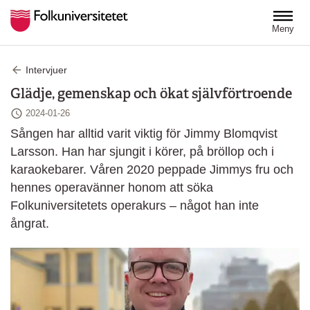
Hoppa till huvudinnehåll
Meny
Intervjuer
Glädje, gemenskap och ökat självförtroende
Senast ändrad
2024-01-26
Sången har alltid varit viktig för Jimmy Blomqvist
Larsson. Han har sjungit i körer, på bröllop och i
karaokebarer. Våren 2020 peppade Jimmys fru och
hennes operavänner honom att söka
Folkuniversitetets operakurs – något han inte
ångrat.