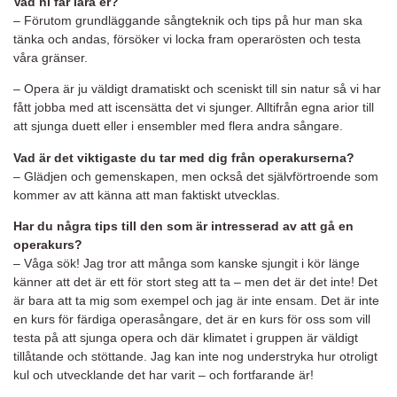
Vad ni får lära er?
– Förutom grundläggande sångteknik och tips på hur man ska
tänka och andas, försöker vi locka fram operarösten och testa
våra gränser.
– Opera är ju väldigt dramatiskt och sceniskt till sin natur så vi har
fått jobba med att iscensätta det vi sjunger. Alltifrån egna arior till
att sjunga duett eller i ensembler med flera andra sångare.
Vad är det viktigaste du tar med dig från operakurserna?
– Glädjen och gemenskapen, men också det självförtroende som
kommer av att känna att man faktiskt utvecklas.
Har du några tips till den som är intresserad av att gå en
operakurs?
– Våga sök! Jag tror att många som kanske sjungit i kör länge
känner att det är ett för stort steg att ta – men det är det inte! Det
är bara att ta mig som exempel och jag är inte ensam. Det är inte
en kurs för färdiga operasångare, det är en kurs för oss som vill
testa på att sjunga opera och där klimatet i gruppen är väldigt
tillåtande och stöttande. Jag kan inte nog understryka hur otroligt
kul och utvecklande det har varit – och fortfarande är!