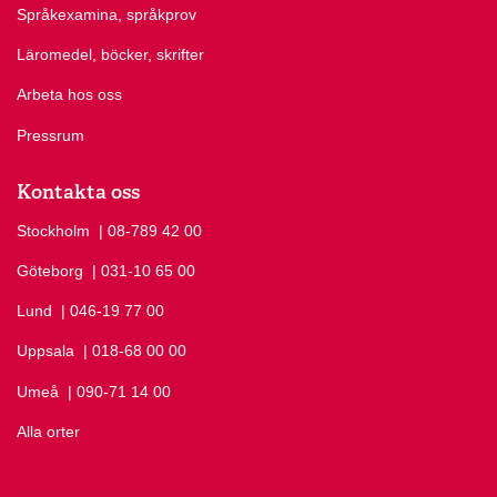
Språkexamina, språkprov
Läromedel, böcker, skrifter
Arbeta hos oss
Pressrum
Kontakta oss
Stockholm
Ring Stockholm på
| 08-789 42 00
Göteborg
Ring Göteborg på
| 031-10 65 00
Lund
Ring Lund på
| 046-19 77 00
Uppsala
Ring Uppsala på
| 018-68 00 00
Umeå
Ring Umeå på
| 090-71 14 00
Alla orter