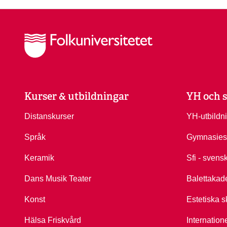
Kurser & utbildningar
YH och s
Distanskurser
YH-utbildn
Språk
Gymnasies
Keramik
Sfi - svens
Dans Musik Teater
Balettakad
Konst
Estetiska s
Hälsa Friskvård
Internation