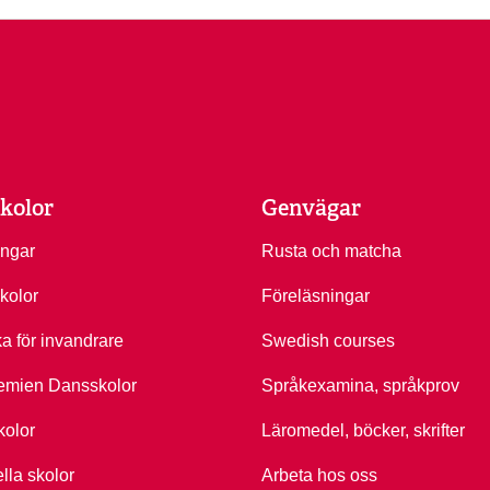
kolor
Genvägar
ingar
Rusta och matcha
kolor
Föreläsningar
ka för invandrare
Swedish courses
emien Dansskolor
Språkexamina, språkprov
kolor
Läromedel, böcker, skrifter
ella skolor
Arbeta hos oss