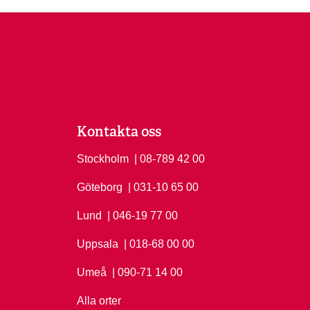
Kontakta oss
Stockholm
Ring Stockholm på
| 08-789 42 00
Göteborg
Ring Göteborg på
| 031-10 65 00
Lund
Ring Lund på
| 046-19 77 00
Uppsala
Ring Uppsala på
| 018-68 00 00
Umeå
Ring Umeå på
| 090-71 14 00
Alla orter