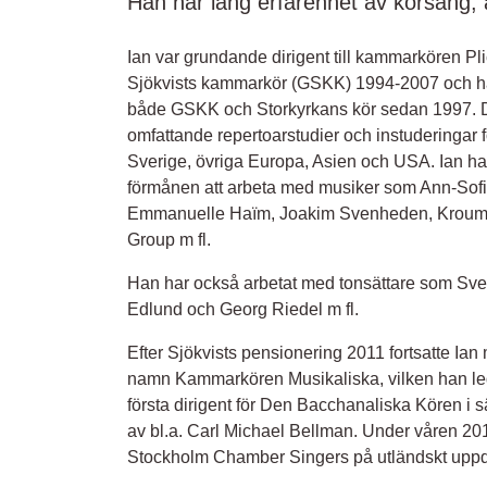
Han har lång erfarenhet av körsång, a
Ian var grundande dirigent till kammarkören P
Sjökvists kammarkör (GSKK) 1994-2007 och har b
både GSKK och Storkyrkans kör sedan 1997. Des
omfattande repertoarstudier och instuderingar f
Sverige, övriga Europa, Asien och USA. Ian h
förmånen att arbeta med musiker som Ann-Sofi
Emmanuelle Haïm, Joakim Svenheden, Krouma
Group m fl.
Han har också arbetat med tonsättare som Sve
Edlund och Georg Riedel m fl.
Efter Sjökvists pensionering 2011 fortsatte Ia
namn Kammarkören Musikaliska, vilken han ledd
första dirigent för Den Bacchanaliska Kören i 
av bl.a. Carl Michael Bellman. Under våren 20
Stockholm Chamber Singers på utländskt uppd