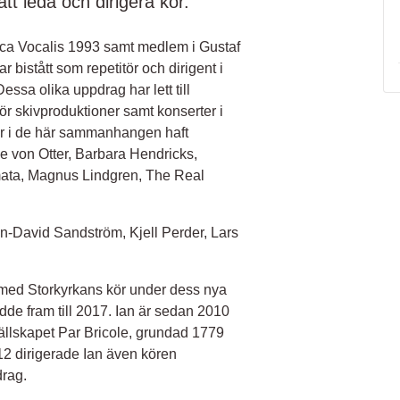
tt leda och dirigera kör.
lica Vocalis 1993 samt medlem i Gustaf
istått som repetitör och dirigent i
sa olika uppdrag har lett till
ör skivproduktioner samt konserter i
ar i de här sammanhangen haft
e von Otter, Barbara Hendricks,
ta, Magnus Lindgren, The Real
n-David Sandström, Kjell Perder, Lars
n med Storkyrkans kör under dess nya
e fram till 2017. Ian är sedan 2010
sällskapet Par Bricole, grundad 1779
12 dirigerade Ian även kören
rag.