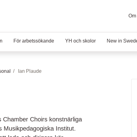
Om 
en
För arbetssökande
YH och skolor
New in Swed
sonal
Ian Plaude
 Chamber Choirs konstnärliga
ms Musikpedagogiska Institut.