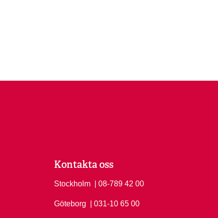
Kontakta oss
Stockholm
Ring Stockholm på
| 08-789 42 00
Göteborg
Ring Göteborg på
| 031-10 65 00