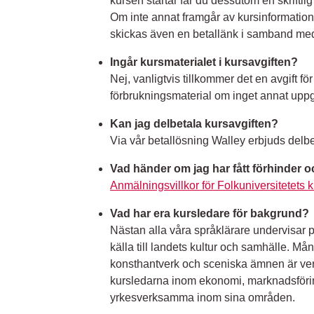
kursen startar får du dessutom en skriftli
Om inte annat framgår av kursinformation
skickas även en betallänk i samband med
Ingår kursmaterialet i kursavgiften?
Nej, vanligtvis tillkommer det en avgift för
förbrukningsmaterial om inget annat upp
Kan jag delbetala kursavgiften?
Via vår betallösning Walley erbjuds delbe
Vad händer om jag har fått förhinder o
Anmälningsvillkor för Folkuniversitetets k
Vad har era kursledare för bakgrund?
Nästan alla våra språklärare undervisar 
källa till landets kultur och samhälle. M
konsthantverk och sceniska ämnen är v
kursledarna inom ekonomi, marknadsförin
yrkesverksamma inom sina områden.