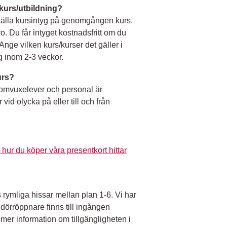
n kurs/utbildning?
ställa kursintyg på genomgången kurs.
. Du får intyget kostnadsfritt om du
nge vilken kurs/kurser det gäller i
yg inom 2-3 veckor.
urs?
komvuxelever och personal är
vid olycka på eller till och från
hur du köper våra presentkort hittar
 rymliga hissar mellan plan 1-6. Vi har
dörröppnare finns till ingången
mer information om tillgängligheten i