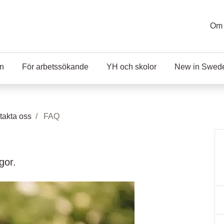
Om 
en
För arbetssökande
YH och skolor
New in Swed
takta oss
FAQ
gor.