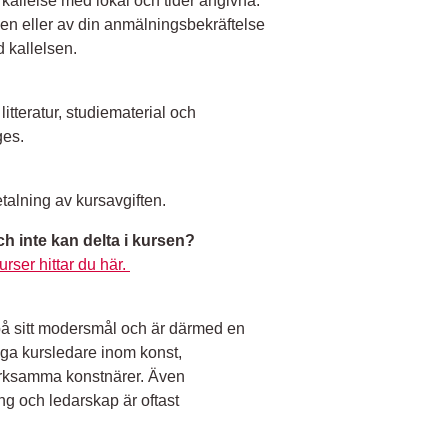
g kallelse med lokal och tider angivna.
en eller av din anmälningsbekräftelse
 kallelsen.
 litteratur, studiematerial och
ges.
talning av kursavgiften.
ch inte kan delta i kursen?
urser hittar du här.
på sitt modersmål och är därmed en
ånga kursledare inom konst,
erksamma konstnärer. Även
g och ledarskap är oftast