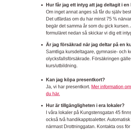
Hur får jag ett intyg att jag deltagit i e
Om inget annat anges så får du själv be
Det utfärdas om du har minst 75 % närvaro
begär det samma år som du gick kursen. A
formuläret nedan så skickar vi dig ett int
Är jag försäkrad när jag deltar på en k
Samtliga kursdeltagare, gymnasie- och 
olycksfallsförsäkrade. Försäkringen gäller 
kurs/utbildning.
Kan jag köpa presentkort?
Ja, vi har presentkort.
Mer information om 
du här.
Hur är tillgängligheten i era lokaler?
I våra lokaler på Kungstensgatan 45 finns
också två handikapptoaletter. Automatisk 
närmast Drottninggatan. Kontakta oss för 