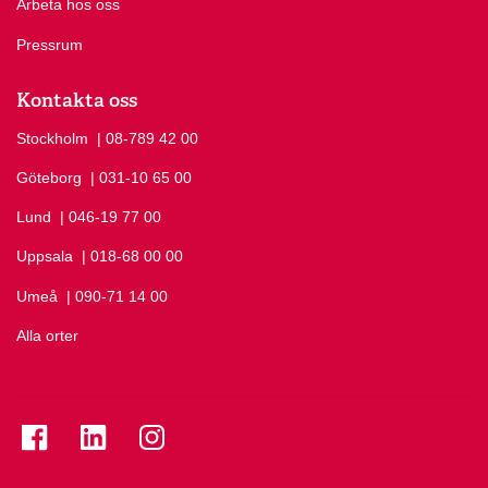
Arbeta hos oss
Pressrum
Kontakta oss
Stockholm
Ring Stockholm på
| 08-789 42 00
Göteborg
Ring Göteborg på
| 031-10 65 00
Lund
Ring Lund på
| 046-19 77 00
Uppsala
Ring Uppsala på
| 018-68 00 00
Umeå
Ring Umeå på
| 090-71 14 00
Alla orter
Se folkuniversitetet på Facebook
Se folkuniversitetet på LinkedIn
Se folkuniversitetet på Instagram