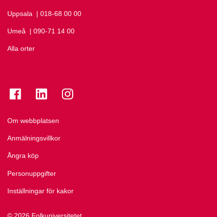
Uppsala
Ring Uppsala på
| 018-68 00 00
Umeå
Ring Umeå på
| 090-71 14 00
Alla orter
Se folkuniversitetet på Facebook
Se folkuniversitetet på LinkedIn
Se folkuniversitetet på Instagram
Om webbplatsen
Anmälningsvillkor
Ångra köp
Personuppgifter
Inställningar för kakor
© 2026 Folkuniversitetet