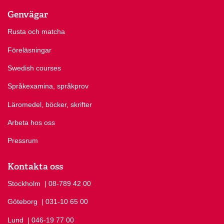
Genvägar
Rusta och matcha
Föreläsningar
Swedish courses
Språkexamina, språkprov
Läromedel, böcker, skrifter
Arbeta hos oss
Pressrum
Kontakta oss
Stockholm
Ring Stockholm på
| 08-789 42 00
Göteborg
Ring Göteborg på
| 031-10 65 00
Lund
Ring Lund på
| 046-19 77 00