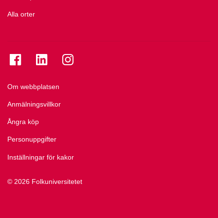
Alla orter
Se folkuniversitetet på Facebook
Se folkuniversitetet på LinkedIn
Se folkuniversitetet på Instagram
Om webbplatsen
Anmälningsvillkor
Ångra köp
Personuppgifter
Inställningar för kakor
© 2026 Folkuniversitetet