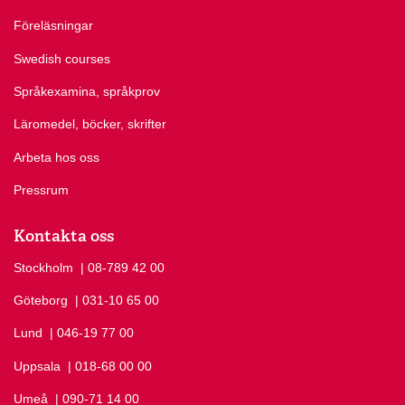
Föreläsningar
Swedish courses
Språkexamina, språkprov
Läromedel, böcker, skrifter
Arbeta hos oss
Pressrum
Kontakta oss
Stockholm
Ring Stockholm på
| 08-789 42 00
Göteborg
Ring Göteborg på
| 031-10 65 00
Lund
Ring Lund på
| 046-19 77 00
Uppsala
Ring Uppsala på
| 018-68 00 00
Umeå
Ring Umeå på
| 090-71 14 00