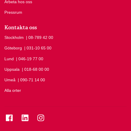
Arbeta hos oss
Pressrum
Kontakta oss
Stockholm
Ring Stockholm på
| 08-789 42 00
Göteborg
Ring Göteborg på
| 031-10 65 00
Lund
Ring Lund på
| 046-19 77 00
Uppsala
Ring Uppsala på
| 018-68 00 00
Umeå
Ring Umeå på
| 090-71 14 00
Alla orter
Se folkuniversitetet på Facebook
Se folkuniversitetet på LinkedIn
Se folkuniversitetet på Instagram