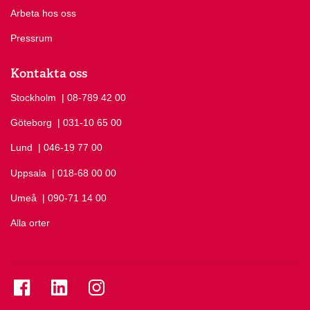
Arbeta hos oss
Pressrum
Kontakta oss
Stockholm
Ring Stockholm på
| 08-789 42 00
Göteborg
Ring Göteborg på
| 031-10 65 00
Lund
Ring Lund på
| 046-19 77 00
Uppsala
Ring Uppsala på
| 018-68 00 00
Umeå
Ring Umeå på
| 090-71 14 00
Alla orter
Se folkuniversitetet på Facebook
Se folkuniversitetet på LinkedIn
Se folkuniversitetet på Instagram