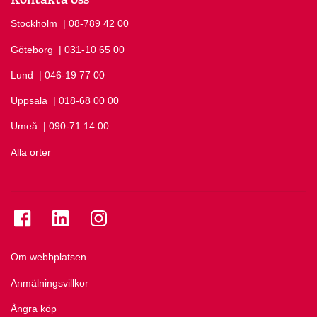
Stockholm
Ring Stockholm på
| 08-789 42 00
Göteborg
Ring Göteborg på
| 031-10 65 00
Lund
Ring Lund på
| 046-19 77 00
Uppsala
Ring Uppsala på
| 018-68 00 00
Umeå
Ring Umeå på
| 090-71 14 00
Alla orter
Se folkuniversitetet på Facebook
Se folkuniversitetet på LinkedIn
Se folkuniversitetet på Instagram
Om webbplatsen
Anmälningsvillkor
Ångra köp