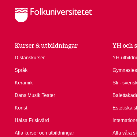
Kurser & utbildningar
YH och s
Distanskurser
YH-utbildn
Språk
Gymnasies
Keramik
Sfi - svens
Dans Musik Teater
Balettakad
Konst
Estetiska s
Hälsa Friskvård
Internation
Alla kurser och utbildningar
Alla våra s