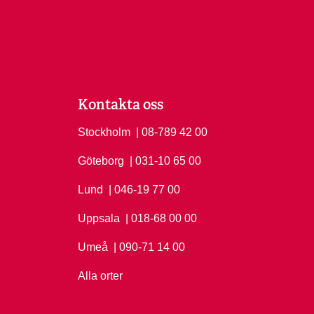
Kontakta oss
Stockholm
Ring Stockholm på
| 08-789 42 00
Göteborg
Ring Göteborg på
| 031-10 65 00
Lund
Ring Lund på
| 046-19 77 00
Uppsala
Ring Uppsala på
| 018-68 00 00
Umeå
Ring Umeå på
| 090-71 14 00
Alla orter