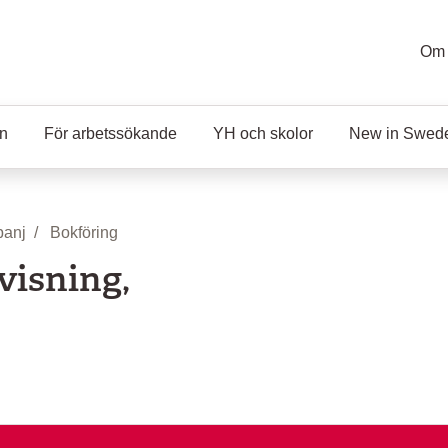
Om 
en
För arbetssökande
YH och skolor
New in Swed
anj
Bokföring
visning,