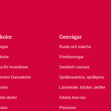
kolor
Genvägar
ingar
Rusta och matcha
kolor
Föreläsningar
ka för invandrare
Swedish courses
emien Dansskolor
Språkexamina, språkprov
kolor
Läromedel, böcker, skrifter
ella skolor
Arbeta hos oss
kolor
Pressrum