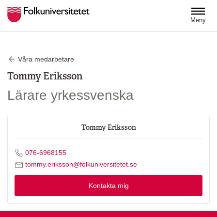
Hoppa till huvudinnehåll
Meny
Våra medarbetare
Tommy Eriksson
Lärare yrkessvenska
Tommy Eriksson
Ring Tommy Eriksson på
076-6968155
Skicka mejl till Tommy Eriksson
tommy.eriksson@folkuniversitetet.se
Kontakta mig