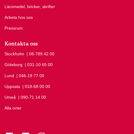
Läromedel, böcker, skrifter
Arbeta hos oss
Pressrum
Kontakta oss
Stockholm
Ring Stockholm på
| 08-789 42 00
Göteborg
Ring Göteborg på
| 031-10 65 00
Lund
Ring Lund på
| 046-19 77 00
Uppsala
Ring Uppsala på
| 018-68 00 00
Umeå
Ring Umeå på
| 090-71 14 00
Alla orter