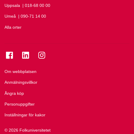
Uppsala
Ring Uppsala på
| 018-68 00 00
Umeå
Ring Umeå på
| 090-71 14 00
Alla orter
Se folkuniversitetet på Facebook
Se folkuniversitetet på LinkedIn
Se folkuniversitetet på Instagram
Om webbplatsen
Anmälningsvillkor
Ångra köp
Personuppgifter
Inställningar för kakor
© 2026 Folkuniversitetet