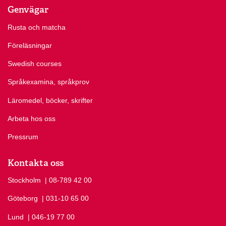
Genvägar
Rusta och matcha
Föreläsningar
Swedish courses
Språkexamina, språkprov
Läromedel, böcker, skrifter
Arbeta hos oss
Pressrum
Kontakta oss
Stockholm
Ring Stockholm på
| 08-789 42 00
Göteborg
Ring Göteborg på
| 031-10 65 00
Lund
Ring Lund på
| 046-19 77 00