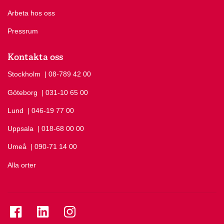
Arbeta hos oss
Pressrum
Kontakta oss
Stockholm
Ring Stockholm på
| 08-789 42 00
Göteborg
Ring Göteborg på
| 031-10 65 00
Lund
Ring Lund på
| 046-19 77 00
Uppsala
Ring Uppsala på
| 018-68 00 00
Umeå
Ring Umeå på
| 090-71 14 00
Alla orter
Se folkuniversitetet på Facebook
Se folkuniversitetet på LinkedIn
Se folkuniversitetet på Instagram