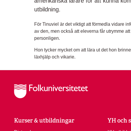
amerikanska lärare för att kunna komp
utbildning.
För Tinuviel är det viktigt att förmedla vidare i
av den, men också att eleverna får utrymme a
personligen.
Hon tycker mycket om att lära ut det hon brinne
läxhjälp och vikarie.
Kurser & utbildningar
YH och s