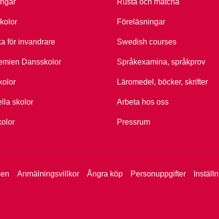
ingar
Rusta och matcha
kolor
Föreläsningar
ka för invandrare
Swedish courses
emien Dansskolor
Språkexamina, språkprov
kolor
Läromedel, böcker, skrifter
ella skolor
Arbeta hos oss
kolor
Pressrum
sen
Anmälningsvillkor
Ångra köp
Personuppgifter
Inställ