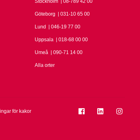
Stockholm
Ring Stockholm på
| 08-789 42 00
Göteborg
Ring Göteborg på
| 031-10 65 00
Lund
Ring Lund på
| 046-19 77 00
Uppsala
Ring Uppsala på
| 018-68 00 00
Umeå
Ring Umeå på
| 090-71 14 00
Alla orter
Se folkuniversitetet på
Se folkuniversi
Se folk
ningar för kakor