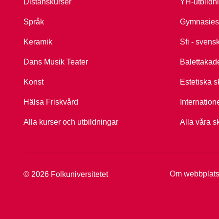
Distanskurser
YH-utbildn
Språk
Gymnasies
Keramik
Sfi - svens
Dans Musik Teater
Balettakad
Konst
Estetiska s
Hälsa Friskvård
Internation
Alla kurser och utbildningar
Alla våra s
Om webbplat
© 2026 Folkuniversitetet