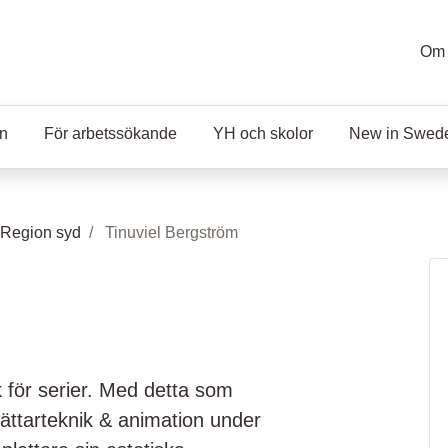
Om 
en
För arbetssökande
YH och skolor
New in Swed
 Region syd
Tinuviel Bergström
ek för serier. Med detta som
rättarteknik & animation under