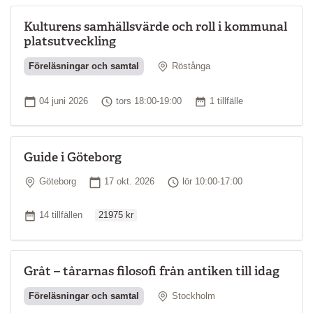
Kulturens samhällsvärde och roll i kommunal
platsutveckling
Plats
Föreläsningar och samtal
Röstånga
Startdatum
Tid
Antal tillfällen
04 juni 2026
tors 18:00-19:00
1 tillfälle
Guide i Göteborg
Plats
Startdatum
Tid
Göteborg
17 okt. 2026
lör 10:00-17:00
Ordinarie pris
Antal tillfällen
14 tillfällen
21975 kr
Gråt – tårarnas filosofi från antiken till idag
Plats
Föreläsningar och samtal
Stockholm