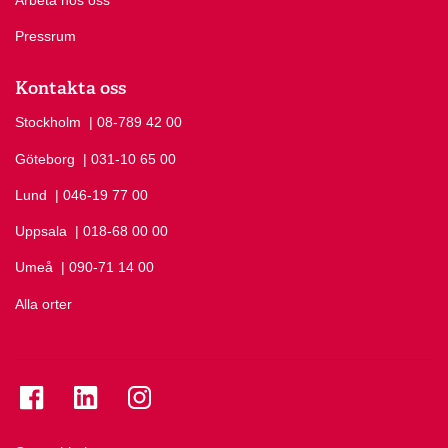
Arbeta hos oss
Pressrum
Kontakta oss
Stockholm
Ring Stockholm på
| 08-789 42 00
Göteborg
Ring Göteborg på
| 031-10 65 00
Lund
Ring Lund på
| 046-19 77 00
Uppsala
Ring Uppsala på
| 018-68 00 00
Umeå
Ring Umeå på
| 090-71 14 00
Alla orter
Se folkuniversitetet på Facebook
Se folkuniversitetet på LinkedIn
Se folkuniversitetet på Instagram