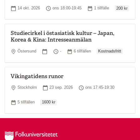
Ordinarie pri
Startdatum
Tid
Antal tillfällen
14 okt. 2026
ons 18:00-19:45
1 tillfälle
200 kr
Studiecirkel i östasiatisk kultur – Japan,
Korea & Kina: Intresseanmälan
Ordinarie pris
Plats
Startdatum
Tid
Antal tillfällen
Östersund
-
6 tillfällen
Kostnadsfritt
Vikingatidens runor
Plats
Startdatum
Tid
Stockholm
23 sep. 2026
ons 17:45-19:30
Ordinarie pris
Antal tillfällen
5 tillfällen
1600 kr