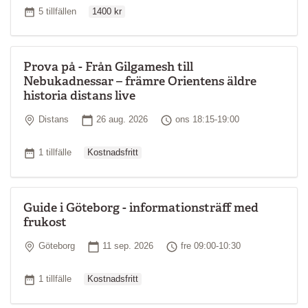
Ordinarie pris
Antal tillfällen
5 tillfällen
1400 kr
Prova på - Från Gilgamesh till
Nebukadnessar – främre Orientens äldre
historia distans live
Plats
Startdatum
Tid
Distans
26 aug. 2026
ons 18:15-19:00
Ordinarie pris
Antal tillfällen
1 tillfälle
Kostnadsfritt
Guide i Göteborg - informationsträff med
frukost
Plats
Startdatum
Tid
Göteborg
11 sep. 2026
fre 09:00-10:30
Ordinarie pris
Antal tillfällen
1 tillfälle
Kostnadsfritt