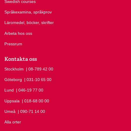
Swedish courses
Språkexamina, språkprov
Läromedel, böcker, skrifter
Arbeta hos oss
Pressrum
Kontakta oss
Stockholm
Ring Stockholm på
| 08-789 42 00
Göteborg
Ring Göteborg på
| 031-10 65 00
Lund
Ring Lund på
| 046-19 77 00
Uppsala
Ring Uppsala på
| 018-68 00 00
Umeå
Ring Umeå på
| 090-71 14 00
Alla orter