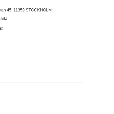
atan 45, 11359 STOCKHOLM
karta
ar