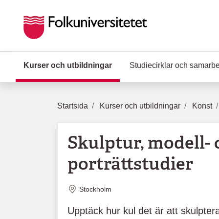
Hoppa till huvudinnehåll
Kurser och utbildningar
(Aktuell sida)
Studiecirklar och samarb
Startsida
Kurser och utbildningar
Konst
Skulptur, modell-
porträttstudier
Plats
Stockholm
Upptäck hur kul det är att skulptera