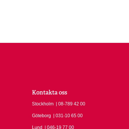
Kontakta oss
Stockholm
Ring Stockholm på
| 08-789 42 00
Göteborg
Ring Göteborg på
| 031-10 65 00
Lund
Ring Lund på
| 046-19 77 00