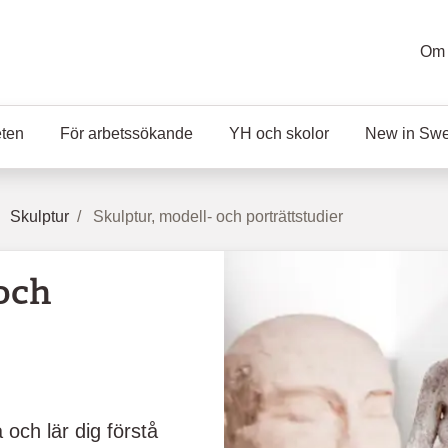
Om 
eten
För arbetssökande
YH och skolor
New in Sw
Skulptur
Skulptur, modell- och porträttstudier
 och
 och lär dig förstå