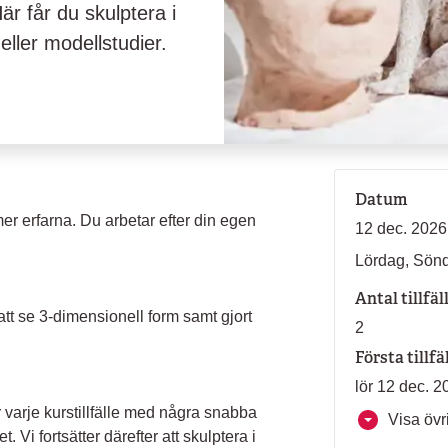
r får du skulptera i
eller modellstudier.
Datum
r erfarna. Du arbetar efter din egen
12 dec. 2026
Lördag, Sön
Antal tillfäl
att se 3-dimensionell form samt gjort
2
Första tillfä
lör 12 dec. 2
r varje kurstillfälle med några snabba
Visa övri
 Vi fortsätter därefter att skulptera i