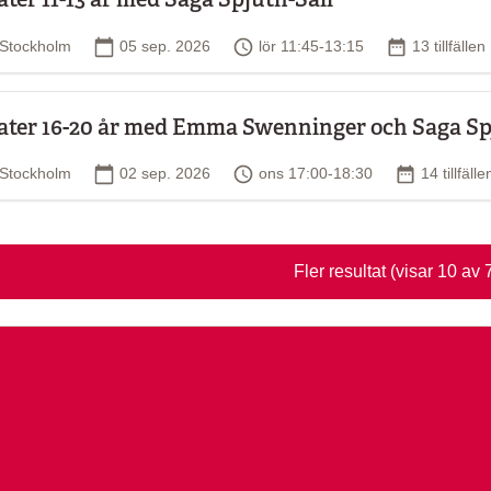
Plats
Startdatum
Tid
Antal tillfäl
Stockholm
05 sep. 2026
lör 11:45-13:15
13 tillfällen
ater 16-20 år med Emma Swenninger och Saga Sp
Plats
Startdatum
Tid
Antal tillfä
Stockholm
02 sep. 2026
ons 17:00-18:30
14 tillfälle
Fler resultat
(visar 10 av 