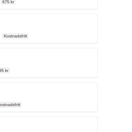
675 kr
Ordinarie pris
llen
Kostnadsfritt
inarie pris
95 kr
dinarie pris
ostnadsfritt