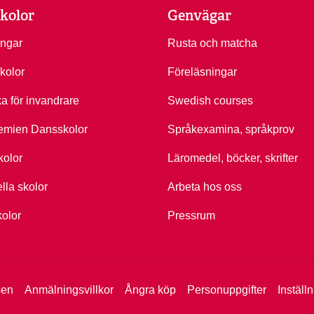
kolor
Genvägar
ingar
Rusta och matcha
kolor
Föreläsningar
ka för invandrare
Swedish courses
emien Dansskolor
Språkexamina, språkprov
kolor
Läromedel, böcker, skrifter
ella skolor
Arbeta hos oss
kolor
Pressrum
sen
Anmälningsvillkor
Ångra köp
Personuppgifter
Inställ