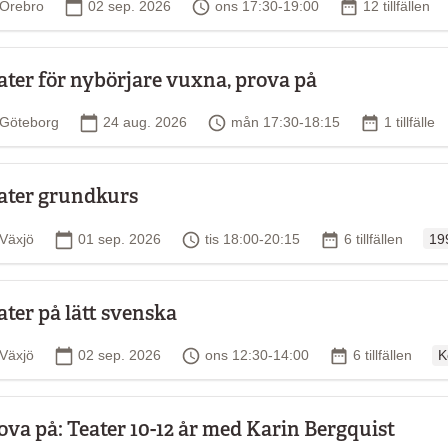
Plats
Startdatum
Tid
Antal tillfällen
Örebro
02 sep. 2026
ons 17:30-19:00
12 tillfällen
ater för nybörjare vuxna, prova på
Plats
Startdatum
Tid
Antal tillfä
Göteborg
24 aug. 2026
mån 17:30-18:15
1 tillfälle
ater grundkurs
Ord
Plats
Startdatum
Tid
Antal tillfällen
Växjö
01 sep. 2026
tis 18:00-20:15
6 tillfällen
19
ater på lätt svenska
Or
Plats
Startdatum
Tid
Antal tillfällen
Växjö
02 sep. 2026
ons 12:30-14:00
6 tillfällen
K
ova på: Teater 10-12 år med Karin Bergquist