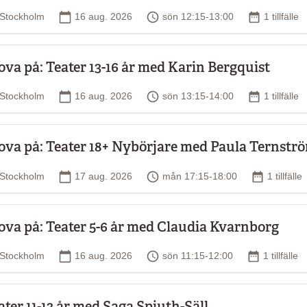
Plats
Startdatum
Tid
Antal tillfä
Stockholm
16 aug. 2026
sön 12:15-13:00
1 tillfälle
ova på: Teater 13-16 år med Karin Bergquist
Plats
Startdatum
Tid
Antal tillfä
Stockholm
16 aug. 2026
sön 13:15-14:00
1 tillfälle
ova på: Teater 18+ Nybörjare med Paula Ternstr
Plats
Startdatum
Tid
Antal tillf
Stockholm
17 aug. 2026
mån 17:15-18:00
1 tillfälle
ova på: Teater 5-6 år med Claudia Kvarnborg
Plats
Startdatum
Tid
Antal tillfä
Stockholm
16 aug. 2026
sön 11:15-12:00
1 tillfälle
ater 11-13 år med Saga Spjuth-Säll