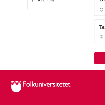
Kväll
(39)
Te