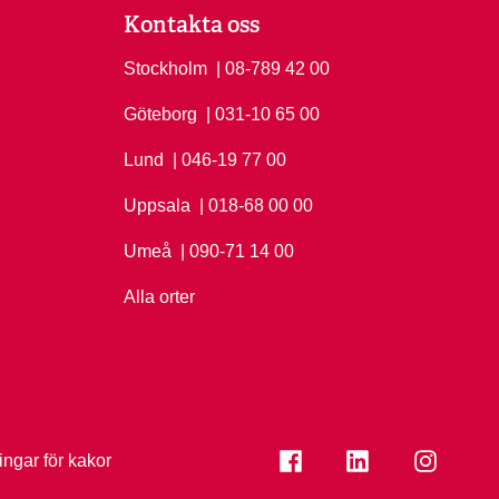
Kontakta oss
Stockholm
Ring Stockholm på
| 08-789 42 00
Göteborg
Ring Göteborg på
| 031-10 65 00
Lund
Ring Lund på
| 046-19 77 00
Uppsala
Ring Uppsala på
| 018-68 00 00
Umeå
Ring Umeå på
| 090-71 14 00
Alla orter
Se folkuniversitetet på
Se folkuniversi
Se folk
ningar för kakor