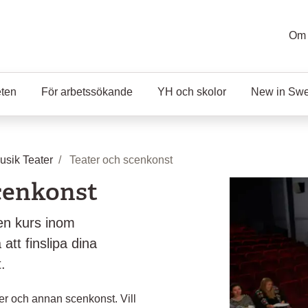
Om 
eten
För arbetssökande
YH och skolor
New in Sw
sik Teater
Teater och scenkonst
cenkonst
 en kurs inom
tt finslipa dina
.
ter och annan scenkonst. Vill