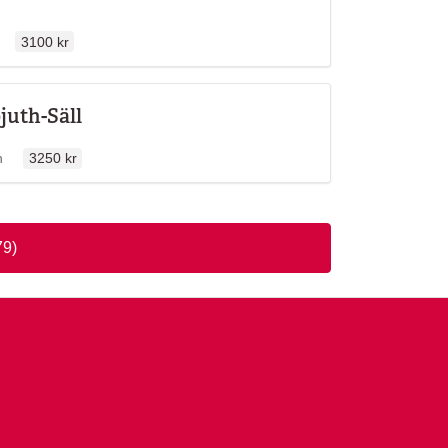
Ordinarie pris
len
3100 kr
juth-Säll
Ordinarie pris
llen
n
3250 kr
79)