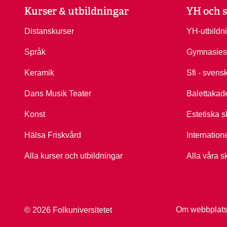
Kurser & utbildningar
YH och s
Distanskurser
YH-utbildn
Språk
Gymnasies
Keramik
Sfi - svens
Dans Musik Teater
Balettakad
Konst
Estetiska s
Hälsa Friskvård
Internation
Alla kurser och utbildningar
Alla våra s
Om webbplat
© 2026 Folkuniversitetet