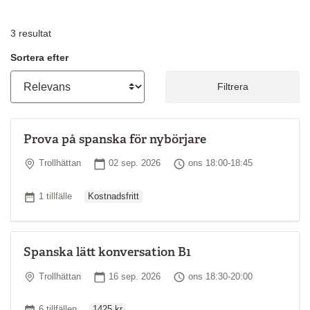
3
resultat
Sortera efter
Filtrera
Prova på spanska för nybörjare
Plats
Startdatum
Tid
Trollhättan
02 sep. 2026
ons 18:00-18:45
Ordinarie pris
Antal tillfällen
1 tillfälle
Kostnadsfritt
Spanska lätt konversation B1
Plats
Startdatum
Tid
Trollhättan
16 sep. 2026
ons 18:30-20:00
Ordinarie pris
Antal tillfällen
6 tillfällen
1425 kr