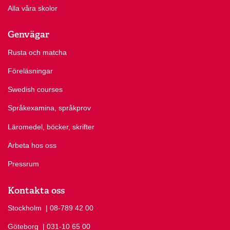
Alla våra skolor
Genvägar
Rusta och matcha
Föreläsningar
Swedish courses
Språkexamina, språkprov
Läromedel, böcker, skrifter
Arbeta hos oss
Pressrum
Kontakta oss
Stockholm
Ring Stockholm på
| 08-789 42 00
Göteborg
Ring Göteborg på
| 031-10 65 00