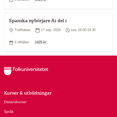
Spanska nybörjare A1 del 1
Plats
Startdatum
Tid
Trollhättan
17 sep. 2026
tors 18:00-19:30
Ordinarie pris
Antal tillfällen
6 tillfällen
1425 kr
Kurser & utbildningar
Distanskurser
Språk