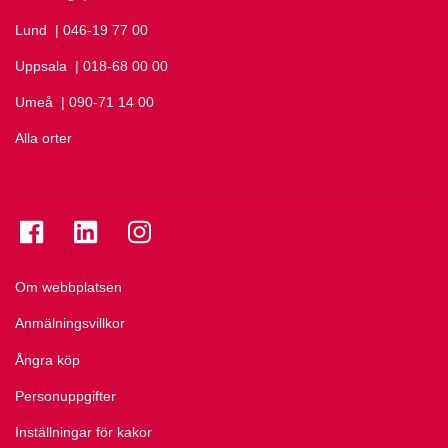
Lund
Ring Lund på
| 046-19 77 00
Uppsala
Ring Uppsala på
| 018-68 00 00
Umeå
Ring Umeå på
| 090-71 14 00
Alla orter
Se folkuniversitetet på Facebook
Se folkuniversitetet på LinkedIn
Se folkuniversitetet på Instagram
Om webbplatsen
Anmälningsvillkor
Ångra köp
Personuppgifter
Inställningar för kakor