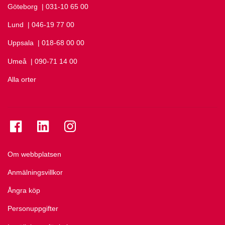
Göteborg
Ring Göteborg på
| 031-10 65 00
Lund
Ring Lund på
| 046-19 77 00
Uppsala
Ring Uppsala på
| 018-68 00 00
Umeå
Ring Umeå på
| 090-71 14 00
Alla orter
Se folkuniversitetet på Facebook
Se folkuniversitetet på LinkedIn
Se folkuniversitetet på Instagram
Om webbplatsen
Anmälningsvillkor
Ångra köp
Personuppgifter