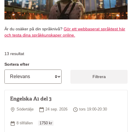
Är du osäker på din språknivå?
Gör ett webbaserat språktest här
och testa dina språkkunskaper online.
13
resultat
Sortera efter
Filtrera
Engelska A1 del 3
Plats
Startdatum
Tid
Södertälje
24 sep. 2026
tors 19:00-20:30
Ordinarie pris
Antal tillfällen
8 tillfällen
1750 kr