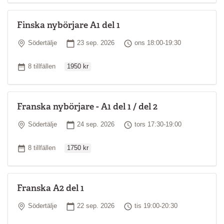
Finska nybörjare A1 del 1
Plats
Startdatum
Tid
Södertälje
23 sep. 2026
ons 18:00-19:30
Ordinarie pris
Antal tillfällen
8 tillfällen
1950 kr
Franska nybörjare - A1 del 1 / del 2
Plats
Startdatum
Tid
Södertälje
24 sep. 2026
tors 17:30-19:00
Ordinarie pris
Antal tillfällen
8 tillfällen
1750 kr
Franska A2 del 1
Plats
Startdatum
Tid
Södertälje
22 sep. 2026
tis 19:00-20:30
Ordinarie pris