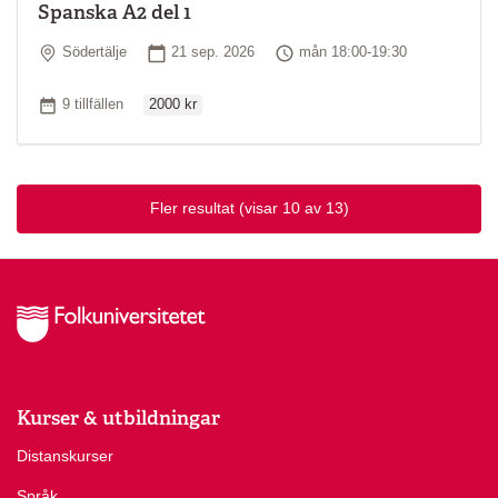
Spanska A2 del 1
Plats
Startdatum
Tid
Södertälje
21 sep. 2026
mån 18:00-19:30
Ordinarie pris
Antal tillfällen
9 tillfällen
2000 kr
Fler resultat
(visar 10 av 13)
Kurser & utbildningar
Distanskurser
Språk