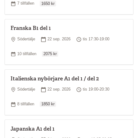
Antal tillfällen
7 tillfällen
1650 kr
Franska B1 del 1
Plats
Startdatum
Tid
Södertälje
22 sep. 2026
tis 17:30-19:00
Ordinarie pris
Antal tillfällen
10 tillfällen
2075 kr
Italienska nybörjare A1 del 1 / del 2
Plats
Startdatum
Tid
Södertälje
22 sep. 2026
tis 19:00-20:30
Ordinarie pris
Antal tillfällen
8 tillfällen
1850 kr
Japanska A1 del 1