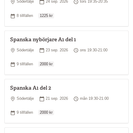
Plats
Startdatum
Tid
Södertälje
24 sep. 2026
tors 19:35-20:35
Ordinarie pris
Antal tillfällen
8 tillfällen
1225 kr
Spanska nybörjare A1 del 1
Plats
Startdatum
Tid
Södertälje
23 sep. 2026
ons 19:30-21:00
Ordinarie pris
Antal tillfällen
9 tillfällen
2000 kr
Spanska A1 del 2
Plats
Startdatum
Tid
Södertälje
21 sep. 2026
mån 19:30-21:00
Ordinarie pris
Antal tillfällen
9 tillfällen
2000 kr