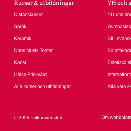
Kurser & utbildningar
YH och s
Distanskurser
YH-utbildn
Språk
Gymnasies
Keramik
Sfi - svens
Dans Musik Teater
Balettakad
Konst
Estetiska s
Hälsa Friskvård
Internation
Alla kurser och utbildningar
Alla våra s
Om webbplat
© 2026 Folkuniversitetet