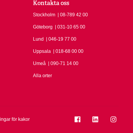
Kontakta oss
Stockholm
Ring Stockholm på
| 08-789 42 00
Göteborg
Ring Göteborg på
| 031-10 65 00
Lund
Ring Lund på
| 046-19 77 00
Uppsala
Ring Uppsala på
| 018-68 00 00
Umeå
Ring Umeå på
| 090-71 14 00
Alla orter
Se folkuniversitetet på
Se folkuniversi
Se folk
ningar för kakor