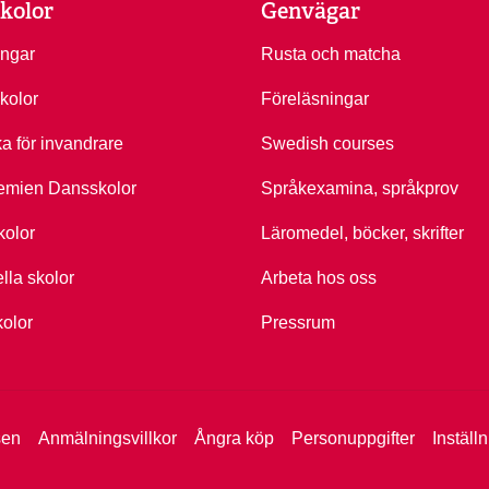
kolor
Genvägar
ingar
Rusta och matcha
kolor
Föreläsningar
ka för invandrare
Swedish courses
emien Dansskolor
Språkexamina, språkprov
kolor
Läromedel, böcker, skrifter
ella skolor
Arbeta hos oss
kolor
Pressrum
sen
Anmälningsvillkor
Ångra köp
Personuppgifter
Inställ